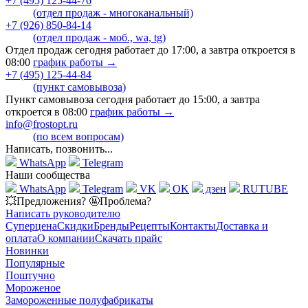
+7 (495) 125-44-76
(отдел продаж - многоканальный)
+7 (926) 850-84-14
(отдел продаж - моб., wa, tg)
Отдел продаж сегодня работает до 17:00, а завтра откроется в
08:00
график работы →
+7 (495) 125-44-84
(пункт самовывоза)
Пункт самовывоза сегодня работает до 15:00, а завтра
откроется в 08:00
график работы →
info@frostopt.ru
(по всем вопросам)
Написать, позвонить...
WhatsApp
Telegram
Наши сообщества
WhatsApp
Telegram
VK
OK
дзен
RUTUBE
💥Предложения? 🤬Проблема?
Написать руководителю
Суперцена
Скидки
Бренды
Рецепты
Контакты
Доставка и
оплата
О компании
Скачать прайс
Новинки
Популярные
Поштучно
Мороженое
Замороженные полуфабрикаты