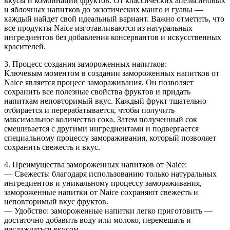
вкусы и комбинации фруктов. От классических апельсиновых
и яблочных напитков до экзотических манго и гуавы —
каждый найдет свой идеальный вариант. Важно отметить, что
все продукты Naice изготавливаются из натуральных
ингредиентов без добавления консервантов и искусственных
красителей.
3. Процесс создания замороженных напитков:
Ключевым моментом в создании замороженных напитков от
Naice является процесс замораживания. Он позволяет
сохранить все полезные свойства фруктов и придать
напиткам неповторимый вкус. Каждый фрукт тщательно
отбирается и перерабатывается, чтобы получить
максимальное количество сока. Затем полученный сок
смешивается с другими ингредиентами и подвергается
специальному процессу замораживания, который позволяет
сохранить свежесть и вкус.
4. Преимущества замороженных напитков от Naice:
— Свежесть: благодаря использованию только натуральных
ингредиентов и уникальному процессу замораживания,
замороженные напитки от Naice сохраняют свежесть и
неповторимый вкус фруктов.
— Удобство: замороженные напитки легко приготовить —
достаточно добавить воду или молоко, перемешать и
наслаждаться вкусом.