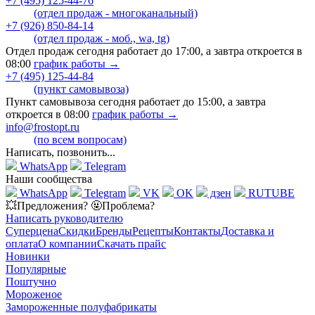
+7 (495) 125-44-76
(отдел продаж - многоканальный)
+7 (926) 850-84-14
(отдел продаж - моб., wa, tg)
Отдел продаж сегодня работает до 17:00, а завтра откроется в
08:00
график работы →
+7 (495) 125-44-84
(пункт самовывоза)
Пункт самовывоза сегодня работает до 15:00, а завтра
откроется в 08:00
график работы →
info@frostopt.ru
(по всем вопросам)
Написать, позвонить...
WhatsApp
Telegram
Наши сообщества
WhatsApp
Telegram
VK
OK
дзен
RUTUBE
💥Предложения? 🤬Проблема?
Написать руководителю
Суперцена
Скидки
Бренды
Рецепты
Контакты
Доставка и
оплата
О компании
Скачать прайс
Новинки
Популярные
Поштучно
Мороженое
Замороженные полуфабрикаты