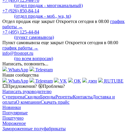
+7 (495) 125-44-76
(отдел продаж - многоканальный)
+7 (926) 850-84-14
(отдел продаж - моб., wa, tg)
Отдел продаж еще закрыт Откроется сегодня в 08:00
график
работы →
+7 (495) 125-44-84
(пункт самовывоза)
Пункт самовывоза еще закрыт Откроется сегодня в 08:00
график работы →
info@frostopt.ru
(по всем вопросам)
Написать, позвонить...
WhatsApp
Telegram
Наши сообщества
WhatsApp
Telegram
VK
OK
дзен
RUTUBE
💥Предложения? 🤬Проблема?
Написать руководителю
Суперцена
Скидки
Бренды
Рецепты
Контакты
Доставка и
оплата
О компании
Скачать прайс
Новинки
Популярные
Поштучно
Мороженое
Замороженные полуфабрикаты