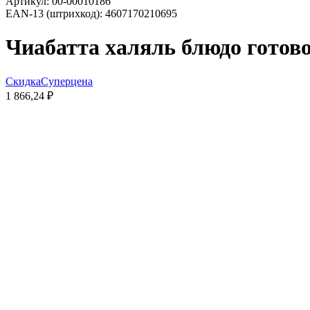
Артикул:
00-00010186
EAN-13 (штрихкод):
4607170210695
Чиабатта халяль блюдо готово
Скидка
Суперцена
1 866,24 ₽