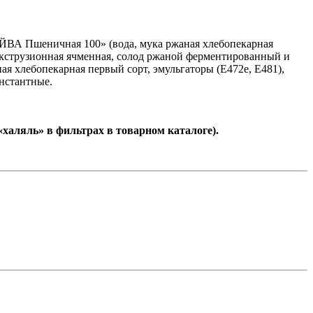
«ЭЙВА Пшеничная 100» (вода, мука ржаная хлебопекарная
 экструзионная ячменная, солод ржаной ферментированный и
я хлебопекарная первый сорт, эмульгаторы (E472e, E481),
нстантные.
халяль» в фильтрах в товарном каталоге).