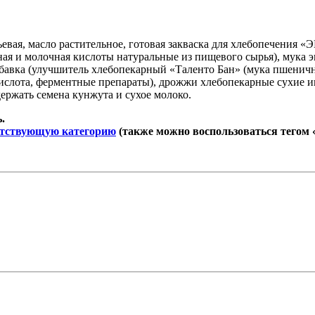
евая, масло растительное, готовая закваска для хлебопечения 
сная и молочная кислоты натуральные из пищевого сырья), мука
авка (улучшитель хлебопекарный «Таленто Бан» (мука пшенична
ислота, ферментные препараты), дрожжи хлебопекарные сухие и
ржать семена кунжута и сухое молоко.
.
етствующую категорию
(также можно воспользоваться тегом «