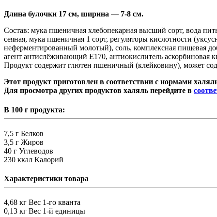
Длина булочки 17 см, ширина — 7-8 см.
Состав: мука пшеничная хлебопекарная высший сорт, вода пить
сеяная, мука пшеничная 1 сорт, регуляторы кислотности (уксу
неферментированный молотый), соль, комплексная пищевая доб
агент антислёживающий E170, антиокислитель аскорбиновая к
Продукт содержит глютен пшеничный (клейковину), может соде
Этот продукт приготовлен в соответствии с нормами халяль
Для просмотра других продуктов халяль перейдите в
соотв
В 100 г продукта:
7,5 г
Белков
3,5 г
Жиров
40 г
Углеводов
230 ккал
Калорий
Характеристики товара
4,68 кг
Вес 1-го кванта
0,13 кг
Вес 1-й единицы