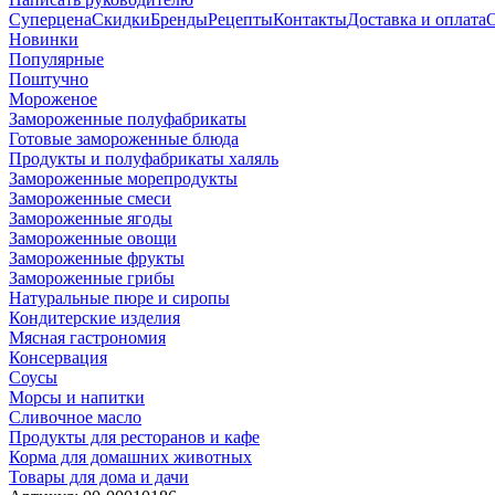
Суперцена
Скидки
Бренды
Рецепты
Контакты
Доставка и оплата
Новинки
Популярные
Поштучно
Мороженое
Замороженные полуфабрикаты
Готовые замороженные блюда
Продукты и полуфабрикаты халяль
Замороженные морепродукты
Замороженные смеси
Замороженные ягоды
Замороженные овощи
Замороженные фрукты
Замороженные грибы
Натуральные пюре и сиропы
Кондитерские изделия
Мясная гастрономия
Консервация
Соусы
Морсы и напитки
Сливочное масло
Продукты для ресторанов и кафе
Корма для домашних животных
Товары для дома и дачи