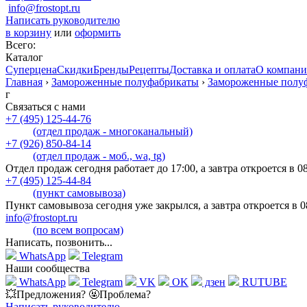
info@frostopt.ru
Написать руководителю
в корзину
или
оформить
Всего:
Каталог
Суперцена
Скидки
Бренды
Рецепты
Доставка и оплата
О компан
Главная
›
Замороженные полуфабрикаты
›
Замороженные полуф
г
Связаться с нами
+7 (495) 125-44-76
(отдел продаж - многоканальный)
+7 (926) 850-84-14
(отдел продаж - моб., wa, tg)
Отдел продаж сегодня работает до 17:00, а завтра откроется в 0
+7 (495) 125-44-84
(пункт самовывоза)
Пункт самовывоза сегодня уже закрылся, а завтра откроется в 0
info@frostopt.ru
(по всем вопросам)
Написать, позвонить...
WhatsApp
Telegram
Наши сообщества
WhatsApp
Telegram
VK
OK
дзен
RUTUBE
💥Предложения? 🤬Проблема?
Написать руководителю