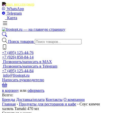
WhatsApp
Telegram
Карта
Поиск товаров
+7 (495) 125-44-76
+7 (926) 850-84-14
Позвонить/написать в MAX
Позвонить/написать в Telegram
+7 (495) 125-44-84
info@frostopt.ru
Написать руководителю
в корзину
или
оформить
Всего:
Бренды
Доставка/оплата
Контакты
О компании
Главная
›
Продукты для ресторанов и кафе
›
Соус кимчи
халяль Tamaki 470 мл