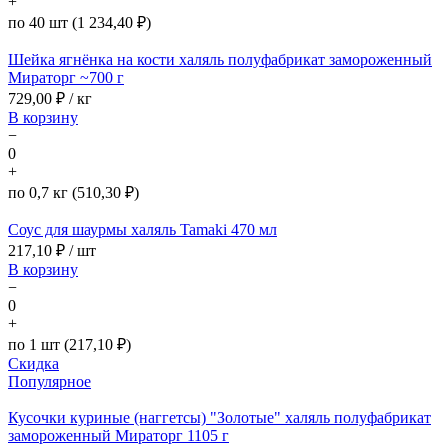
+
по 40 шт (1 234,40 ₽)
Шейка ягнёнка на кости халяль полуфабрикат замороженный
Мираторг ~700 г
729,00
₽ / кг
В корзину
−
0
+
по 0,7 кг (510,30 ₽)
Соус для шаурмы халяль Tamaki 470 мл
217,10
₽ / шт
В корзину
−
0
+
по 1 шт (217,10 ₽)
Скидка
Популярное
Кусочки куриные (наггетсы) "Золотые" халяль полуфабрикат
замороженный Мираторг 1105 г