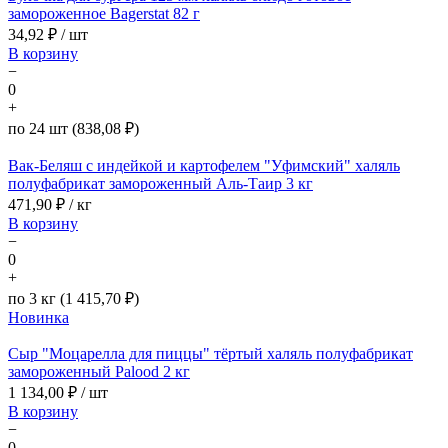
замороженное Bagerstat 82 г
34,92
₽ / шт
В корзину
−
0
+
по 24 шт (838,08 ₽)
Вак-Беляш с индейкой и картофелем "Уфимский" халяль
полуфабрикат замороженный Аль-Таир 3 кг
471,90
₽ / кг
В корзину
−
0
+
по 3 кг (1 415,70 ₽)
Новинка
Сыр "Моцарелла для пиццы" тёртый халяль полуфабрикат
замороженный Palood 2 кг
1 134,00
₽ / шт
В корзину
−
0