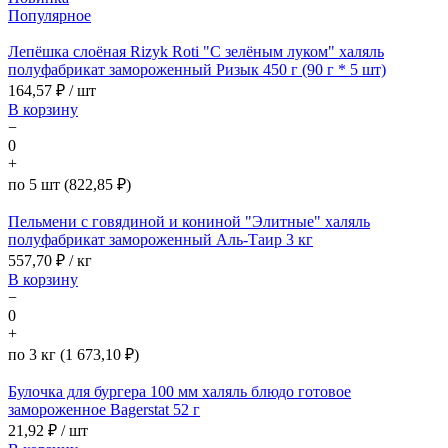
Популярное
Лепёшка слоёная Rizyk Roti "С зелёным луком" халяль
полуфабрикат замороженный Ризык 450 г (90 г * 5 шт)
164,57
₽ / шт
В корзину
−
0
+
по 5 шт (822,85 ₽)
Пельмени с говядиной и кониной "Элитные" халяль
полуфабрикат замороженный Аль-Таир 3 кг
557,70
₽ / кг
В корзину
−
0
+
по 3 кг (1 673,10 ₽)
Булочка для бургера 100 мм халяль блюдо готовое
замороженное Bagerstat 52 г
21,92
₽ / шт