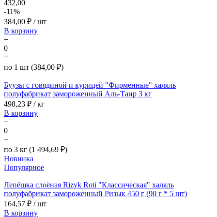
432,00
-11%
384,00
₽ / шт
В корзину
−
0
+
по 1 шт (384,00 ₽)
Буузы с говядиной и курицей "Фирменные" халяль
полуфабрикат замороженный Аль-Таир 3 кг
498,23
₽ / кг
В корзину
−
0
+
по 3 кг (1 494,69 ₽)
Новинка
Популярное
Лепёшка слоёная Rizyk Roti "Классическая" халяль
полуфабрикат замороженный Ризык 450 г (90 г * 5 шт)
164,57
₽ / шт
В корзину