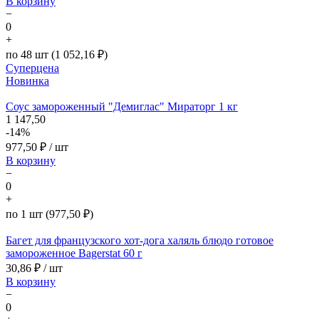
В корзину
−
0
+
по 48 шт (1 052,16 ₽)
Суперцена
Новинка
Соус замороженный "Демиглас" Мираторг 1 кг
1 147,50
-14%
977,50
₽ / шт
В корзину
−
0
+
по 1 шт (977,50 ₽)
Багет для французского хот-дога халяль блюдо готовое
замороженное Bagerstat 60 г
30,86
₽ / шт
В корзину
−
0