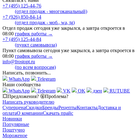
Связаться с нами
+7 (495) 125-44-76
(отдел продаж - многоканальный)
+7 (926) 850-84-14
(отдел продаж - моб., wa, tg)
Отдел продаж сегодня уже закрылся, а завтра откроется в
08:00
график работы →
+7 (495) 125-44-84
(пункт самовывоза)
Пункт самовывоза сегодня уже закрылся, а завтра откроется в
08:00
график работы →
info@frostopt.ru
(по всем вопросам)
Написать, позвонить...
WhatsApp
Telegram
Наши сообщества
WhatsApp
Telegram
VK
OK
дзен
RUTUBE
💥Предложения? 🤬Проблема?
Написать руководителю
Суперцена
Скидки
Бренды
Рецепты
Контакты
Доставка и
оплата
О компании
Скачать прайс
Новинки
Популярные
Поштучно
Мороженое