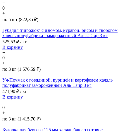
−
0
+
по 5 шт (822,85 ₽)
Губадия (пирожок) с изюмом, курагой, рисом и творогом
халяль полуфабрикат замороженный Альт-Таир 3 кг
525,53
₽ / кг
В корзину
−
0
+
по 3 кг (1 576,59 ₽)
Уч-Почмак с говядиной, курицей и картофелем халяль
полуфабрикат замороженный Аль-Таир 3 кг
471,90
₽ / кг
В корзину
−
0
+
по 3 кг (1 415,70 ₽)
Булочка для бургера 125 мм халяль блюдо готовое