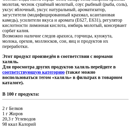
молотая, чеснок сушёный молотый, соус рыбный (рыба, соль),
уксус яблочный, уксус натуральный, ароматизатор,
загустители (модифицированный крахмал, ксантановая
камедь), усилители вкуса и аромата (E627, E631), регулятор
кислотности лимонная кислота, имбирь молотый, консервант
сорбат калия.
Возможно наличие следов арахиса, горчицы, кунжута,
молока, орехов, моллюсков, сои, яиц и продуктов их
переработки.
Этот продукт произведён в соответствии с нормами
халяль.
Для просмотра других продуктов халяль перейдите в
соответствующую категорию
(также можно
воспользоваться тегом «халяль» в фильтрах в товарном
каталоге).
В 100 г продукта:
2 г
Белков
1 г
Жиров
20,3 г
Углеводов
98 ккал
Калорий