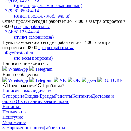
+7 (495) 125-44-76
(отдел продаж - многоканальный)
+7 (926) 850-84-14
(отдел продаж - моб., wa, tg)
Отдел продаж сегодня работает до 14:00, а завтра откроется в
08:00
график работы →
+7 (495) 125-44-84
(пункт самовывоза)
Пункт самовывоза сегодня работает до 14:00, а завтра
откроется в 08:00
график работы →
info@frostopt.ru
(по всем вопросам)
Написать, позвонить...
WhatsApp
Telegram
Наши сообщества
WhatsApp
Telegram
VK
OK
дзен
RUTUBE
💥Предложения? 🤬Проблема?
Написать руководителю
Суперцена
Скидки
Бренды
Рецепты
Контакты
Доставка и
оплата
О компании
Скачать прайс
Новинки
Популярные
Поштучно
Мороженое
Замороженные полуфабрикаты