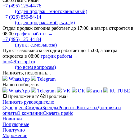
Связаться с нами
+7 (495) 125-44-76
(отдел продаж - многоканальный)
+7 (926) 850-84-14
(отдел продаж - моб., wa, tg)
Отдел продаж сегодня работает до 17:00, а завтра откроется в
08:00
график работы →
+7 (495) 125-44-84
(пункт самовывоза)
Пункт самовывоза сегодня работает до 15:00, а завтра
откроется в 08:00
график работы →
info@frostopt.ru
(по всем вопросам)
Написать, позвонить...
WhatsApp
Telegram
Наши сообщества
WhatsApp
Telegram
VK
OK
дзен
RUTUBE
💥Предложения? 🤬Проблема?
Написать руководителю
Суперцена
Скидки
Бренды
Рецепты
Контакты
Доставка и
оплата
О компании
Скачать прайс
Новинки
Популярные
Поштучно
Мороженое