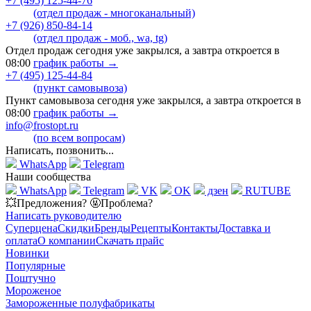
+7 (495) 125-44-76
(отдел продаж - многоканальный)
+7 (926) 850-84-14
(отдел продаж - моб., wa, tg)
Отдел продаж сегодня уже закрылся, а завтра откроется в
08:00
график работы →
+7 (495) 125-44-84
(пункт самовывоза)
Пункт самовывоза сегодня уже закрылся, а завтра откроется в
08:00
график работы →
info@frostopt.ru
(по всем вопросам)
Написать, позвонить...
WhatsApp
Telegram
Наши сообщества
WhatsApp
Telegram
VK
OK
дзен
RUTUBE
💥Предложения? 🤬Проблема?
Написать руководителю
Суперцена
Скидки
Бренды
Рецепты
Контакты
Доставка и
оплата
О компании
Скачать прайс
Новинки
Популярные
Поштучно
Мороженое
Замороженные полуфабрикаты