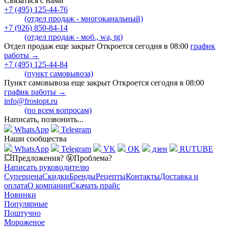
Связаться с нами
+7 (495) 125-44-76
(отдел продаж - многоканальный)
+7 (926) 850-84-14
(отдел продаж - моб., wa, tg)
Отдел продаж еще закрыт Откроется сегодня в 08:00
график
работы →
+7 (495) 125-44-84
(пункт самовывоза)
Пункт самовывоза еще закрыт Откроется сегодня в 08:00
график работы →
info@frostopt.ru
(по всем вопросам)
Написать, позвонить...
WhatsApp
Telegram
Наши сообщества
WhatsApp
Telegram
VK
OK
дзен
RUTUBE
💥Предложения? 🤬Проблема?
Написать руководителю
Суперцена
Скидки
Бренды
Рецепты
Контакты
Доставка и
оплата
О компании
Скачать прайс
Новинки
Популярные
Поштучно
Мороженое