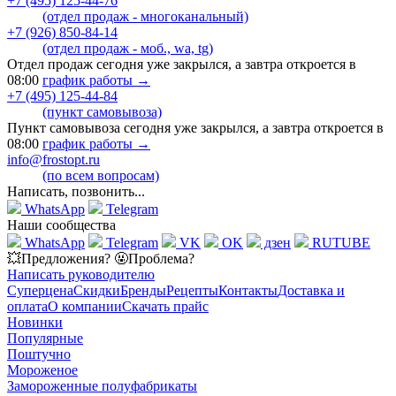
+7 (495) 125-44-76
(отдел продаж - многоканальный)
+7 (926) 850-84-14
(отдел продаж - моб., wa, tg)
Отдел продаж сегодня уже закрылся, а завтра откроется в
08:00
график работы →
+7 (495) 125-44-84
(пункт самовывоза)
Пункт самовывоза сегодня уже закрылся, а завтра откроется в
08:00
график работы →
info@frostopt.ru
(по всем вопросам)
Написать, позвонить...
WhatsApp
Telegram
Наши сообщества
WhatsApp
Telegram
VK
OK
дзен
RUTUBE
💥Предложения? 🤬Проблема?
Написать руководителю
Суперцена
Скидки
Бренды
Рецепты
Контакты
Доставка и
оплата
О компании
Скачать прайс
Новинки
Популярные
Поштучно
Мороженое
Замороженные полуфабрикаты