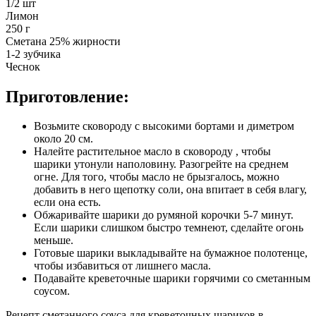
1/2 шт
Лимон
250 г
Сметана 25% жирности
1-2 зубчика
Чеснок
Приготовление:
Возьмите сковороду с высокими бортами и диметром
около 20 см.
Налейте растительное масло в сковороду , чтобы
шарики утонули наполовину. Разогрейте на среднем
огне. Для того, чтобы масло не брызгалось, можно
добавить в него щепотку соли, она впитает в себя влагу,
если она есть.
Обжаривайте шарики до румяной корочки 5-7 минут.
Если шарики слишком быстро темнеют, сделайте огонь
меньше.
Готовые шарики выкладывайте на бумажное полотенце,
чтобы избавиться от лишнего масла.
Подавайте креветочные шарики горячими со сметанным
соусом.
Рецепт сметанного соуса для креветочных шариков в