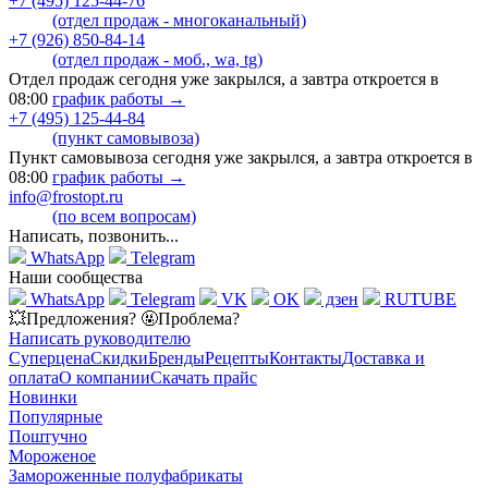
+7 (495) 125-44-76
(отдел продаж - многоканальный)
+7 (926) 850-84-14
(отдел продаж - моб., wa, tg)
Отдел продаж сегодня уже закрылся, а завтра откроется в
08:00
график работы →
+7 (495) 125-44-84
(пункт самовывоза)
Пункт самовывоза сегодня уже закрылся, а завтра откроется в
08:00
график работы →
info@frostopt.ru
(по всем вопросам)
Написать, позвонить...
WhatsApp
Telegram
Наши сообщества
WhatsApp
Telegram
VK
OK
дзен
RUTUBE
💥Предложения? 🤬Проблема?
Написать руководителю
Суперцена
Скидки
Бренды
Рецепты
Контакты
Доставка и
оплата
О компании
Скачать прайс
Новинки
Популярные
Поштучно
Мороженое
Замороженные полуфабрикаты