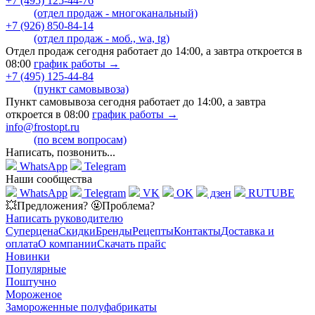
+7 (495) 125-44-76
(отдел продаж - многоканальный)
+7 (926) 850-84-14
(отдел продаж - моб., wa, tg)
Отдел продаж сегодня работает до 14:00, а завтра откроется в
08:00
график работы →
+7 (495) 125-44-84
(пункт самовывоза)
Пункт самовывоза сегодня работает до 14:00, а завтра
откроется в 08:00
график работы →
info@frostopt.ru
(по всем вопросам)
Написать, позвонить...
WhatsApp
Telegram
Наши сообщества
WhatsApp
Telegram
VK
OK
дзен
RUTUBE
💥Предложения? 🤬Проблема?
Написать руководителю
Суперцена
Скидки
Бренды
Рецепты
Контакты
Доставка и
оплата
О компании
Скачать прайс
Новинки
Популярные
Поштучно
Мороженое
Замороженные полуфабрикаты