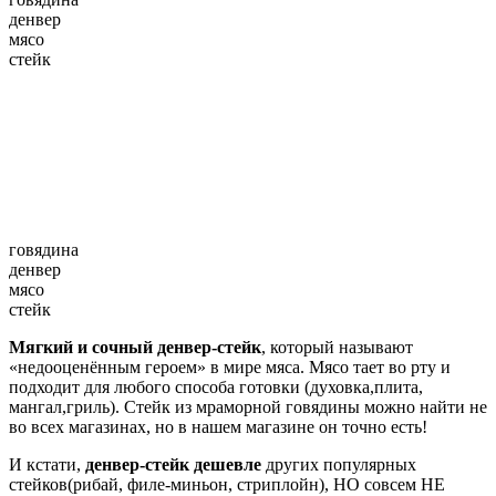
денвер
мясо
стейк
говядина
денвер
мясо
стейк
Мягкий и сочный денвер-стейк
, который называют
«недооценённым героем» в мире мяса. Мясо тает во рту и
подходит для любого способа готовки (духовка,плита,
мангал,гриль). Стейк из мраморной говядины можно найти не
во всех магазинах, но в нашем магазине он точно есть!
И кстати,
денвер-стейк
дешевле
других популярных
стейков(рибай, филе-миньон, стриплойн), НО совсем НЕ