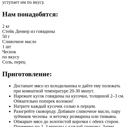
уступает им по вкусу.
Нам понадобятся:
2 кг
Стейк Денвер из говядины
50 г
Сливочное масло
1 шт
Чеснок
по вкусу
Соль, перец
Приготовление:
Достаньте мясо из холодильника и дайте ему полежать
при комнатной температуре 20-30 минут.
Нарежьте кусок говядины на кусочки, толщиной 2–3 см.
Обязательно поперек волокон!
Натрите каждый кусочек солью и перцем.
Разогрейте сковороду. Добавьте сливочное масло, пару
зубчиков чеснока и веточку розмарина или тимьяна.
Обжарьте мясо до золотистой корочки с обеих сторон.
Примерно по 2–3 минуты с каждой стороны. Затем