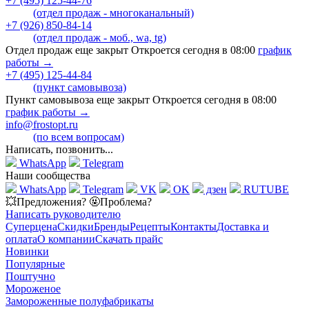
+7 (495) 125-44-76
(отдел продаж - многоканальный)
+7 (926) 850-84-14
(отдел продаж - моб., wa, tg)
Отдел продаж еще закрыт Откроется сегодня в 08:00
график
работы →
+7 (495) 125-44-84
(пункт самовывоза)
Пункт самовывоза еще закрыт Откроется сегодня в 08:00
график работы →
info@frostopt.ru
(по всем вопросам)
Написать, позвонить...
WhatsApp
Telegram
Наши сообщества
WhatsApp
Telegram
VK
OK
дзен
RUTUBE
💥Предложения? 🤬Проблема?
Написать руководителю
Суперцена
Скидки
Бренды
Рецепты
Контакты
Доставка и
оплата
О компании
Скачать прайс
Новинки
Популярные
Поштучно
Мороженое
Замороженные полуфабрикаты