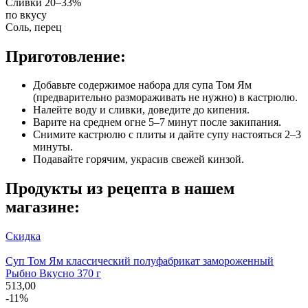
Сливки 20–33%
по вкусу
Соль, перец
Приготовление:
Добавьте содержимое набора для супа Том Ям
(предварительно размораживать не нужно) в кастрюлю.
Налейте воду и сливки, доведите до кипения.
Варите на среднем огне 5–7 минут после закипания.
Снимите кастрюлю с плиты и дайте супу настояться 2–3
минуты.
Подавайте горячим, украсив свежей кинзой.
Продукты из рецепта в нашем
магазине:
Скидка
Суп Том Ям классический полуфабрикат замороженный
Рыбно Вкусно 370 г
513,00
-11%