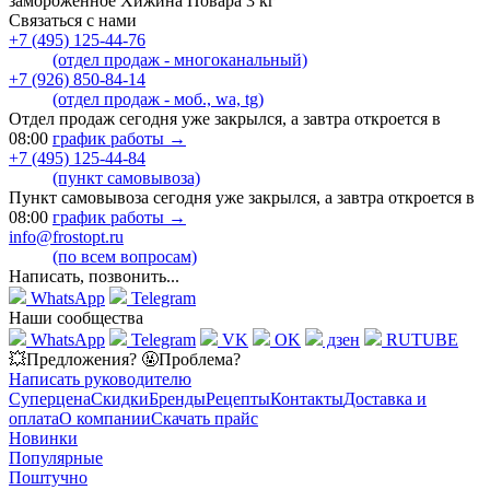
замороженное Хижина Повара 3 кг
Связаться с нами
+7 (495) 125-44-76
(отдел продаж - многоканальный)
+7 (926) 850-84-14
(отдел продаж - моб., wa, tg)
Отдел продаж сегодня уже закрылся, а завтра откроется в
08:00
график работы →
+7 (495) 125-44-84
(пункт самовывоза)
Пункт самовывоза сегодня уже закрылся, а завтра откроется в
08:00
график работы →
info@frostopt.ru
(по всем вопросам)
Написать, позвонить...
WhatsApp
Telegram
Наши сообщества
WhatsApp
Telegram
VK
OK
дзен
RUTUBE
💥Предложения? 🤬Проблема?
Написать руководителю
Суперцена
Скидки
Бренды
Рецепты
Контакты
Доставка и
оплата
О компании
Скачать прайс
Новинки
Популярные
Поштучно