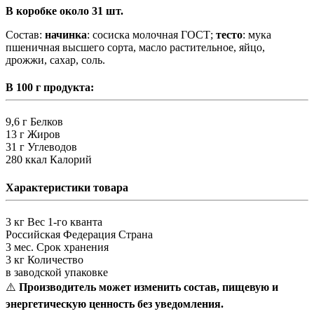
В коробке около 31 шт.
Состав:
начинка
: сосиска молочная ГОСТ;
тесто
: мука
пшеничная высшего сорта, масло растительное, яйцо,
дрожжи, сахар, соль.
В 100 г продукта:
9,6 г
Белков
13 г
Жиров
31 г
Углеводов
280 ккал
Калорий
Характеристики товара
3 кг
Вес 1-го кванта
Российская Федерация
Страна
3 мес.
Срок хранения
3 кг
Количество
в заводской упаковке
⚠️
Производитель может изменить состав, пищевую и
энергетическую ценность без уведомления.