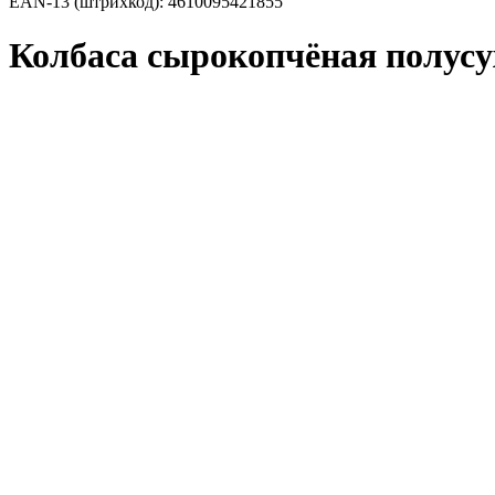
EAN-13 (штрихкод):
4610095421855
Колбаса сырокопчёная полусу