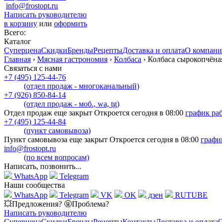
info@frostopt.ru
Написать руководителю
в корзину
или
оформить
Всего:
Каталог
Суперцена
Скидки
Бренды
Рецепты
Доставка и оплата
О компан
Главная
›
Мясная гастрономия
›
Колбаса
›
Колбаса сырокопчёна
Связаться с нами
+7 (495) 125-44-76
(отдел продаж - многоканальный)
+7 (926) 850-84-14
(отдел продаж - моб., wa, tg)
Отдел продаж еще закрыт Откроется сегодня в 08:00
график ра
+7 (495) 125-44-84
(пункт самовывоза)
Пункт самовывоза еще закрыт Откроется сегодня в 08:00
графи
info@frostopt.ru
(по всем вопросам)
Написать, позвонить...
WhatsApp
Telegram
Наши сообщества
WhatsApp
Telegram
VK
OK
дзен
RUTUBE
💥Предложения? 🤬Проблема?
Написать руководителю
Суперцена
Скидки
Бренды
Рецепты
Контакты
Доставка и оплата