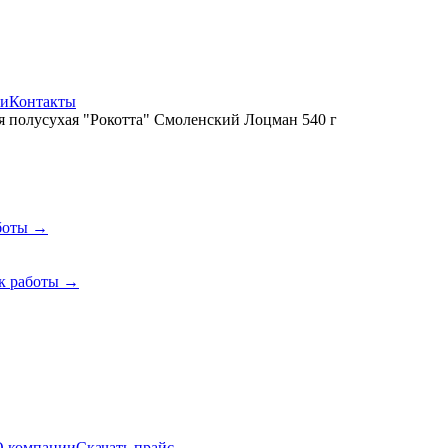
ии
Контакты
я полусухая "Рокотта" Смоленский Лоцман 540 г
боты →
к работы →
О компании
Скачать прайс