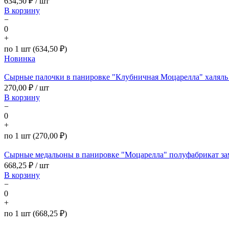
634,50
₽ / шт
В корзину
−
0
+
по 1 шт (634,50 ₽)
Новинка
Сырные палочки в панировке "Клубничная Моцарелла" халяль 
270,00
₽ / шт
В корзину
−
0
+
по 1 шт (270,00 ₽)
Сырные медальоны в панировке "Моцарелла" полуфабрикат з
668,25
₽ / шт
В корзину
−
0
+
по 1 шт (668,25 ₽)