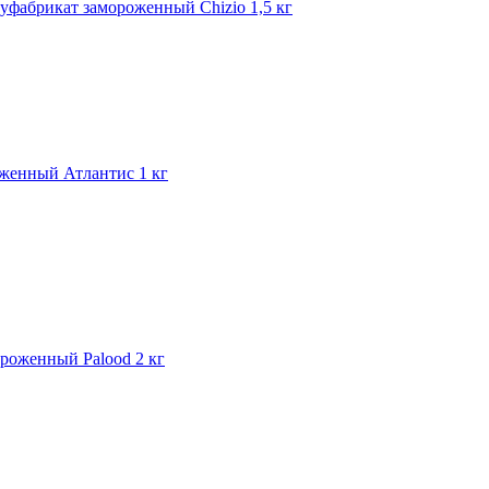
фабрикат замороженный Chizio 1,5 кг
женный Атлантис 1 кг
роженный Palood 2 кг