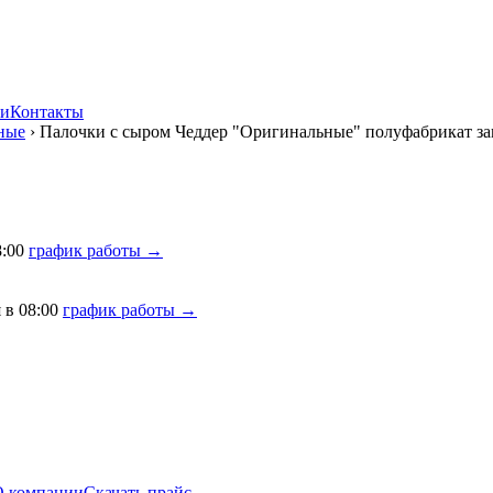
ии
Контакты
ные
›
Палочки с сыром Чеддер "Оригинальные" полуфабрикат за
8:00
график работы →
 в 08:00
график работы →
О компании
Скачать прайс