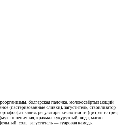
кроорганизмы, болгарская палочка, молокосвёртывающий
ное (пастеризованные сливки), загуститель, стабилизатор —
ртофосфат калия, регуляторы кислотности (цитрат натрия,
(мука пшеничная, крахмал кукурузный, вода, масло
ельный, соль, загуститель — гуаровая камедь.