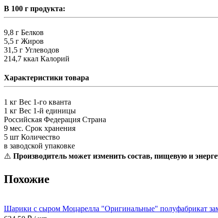
В 100 г продукта:
9,8 г
Белков
5,5 г
Жиров
31,5 г
Углеводов
214,7 ккал
Калорий
Характеристики товара
1 кг
Вес 1-го кванта
1 кг
Вес 1-й единицы
Российская Федерация
Страна
9 мес.
Срок хранения
5 шт
Количество
в заводской упаковке
⚠️
Производитель может изменить состав, пищевую и энерге
Похожие
Шарики с сыром Моцарелла "Оригинальные" полуфабрикат зам