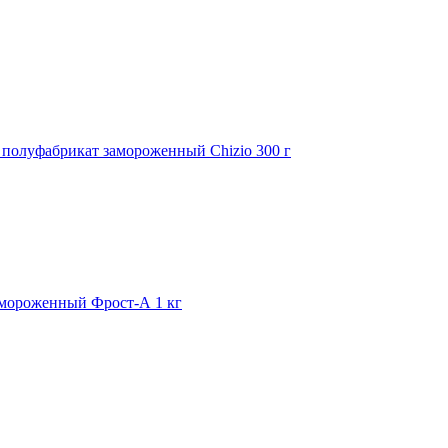
полуфабрикат замороженный Chizio 300 г
амороженный Фрост-А 1 кг