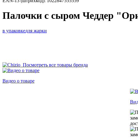
EAN-13 (штрихкод):
1022847555559
Палочки с сыром Чеддер "Ор
в упаковке
для жарки
Посмотреть все товары бренда
Видео о товаре
Вид