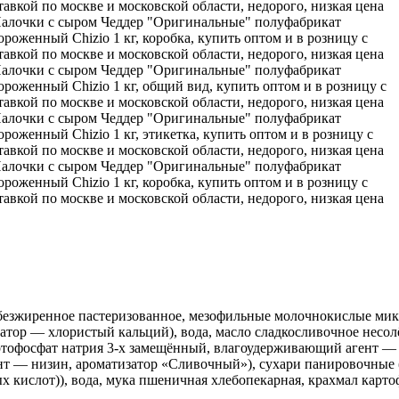
обезжиренное пастеризованное, мезофильные молочнокислые ми
тор — хлористый кальций), вода, масло сладкосливочное несолё
тофосфат натрия 3-х замещённый, влагоудерживающий агент — о
нт — низин, ароматизатор «Сливочный»), сухари панировочные 
 кислот)), вода, мука пшеничная хлебопекарная, крахмал картоф