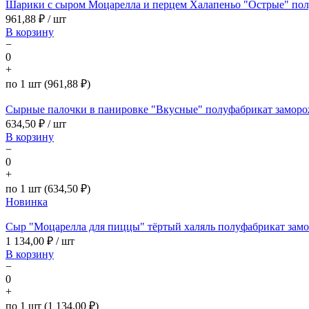
Шарики с сыром Моцарелла и перцем Халапеньо "Острые" полу
961,88
₽ / шт
В корзину
−
0
+
по 1 шт (961,88 ₽)
Сырные палочки в панировке "Вкусные" полуфабрикат заморо
634,50
₽ / шт
В корзину
−
0
+
по 1 шт (634,50 ₽)
Новинка
Сыр "Моцарелла для пиццы" тёртый халяль полуфабрикат замо
1 134,00
₽ / шт
В корзину
−
0
+
по 1 шт (1 134,00 ₽)