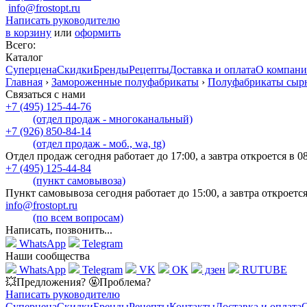
info@frostopt.ru
Написать руководителю
в корзину
или
оформить
Всего:
Каталог
Суперцена
Скидки
Бренды
Рецепты
Доставка и оплата
О компан
Главная
›
Замороженные полуфабрикаты
›
Полуфабрикаты сыр
Связаться с нами
+7 (495) 125-44-76
(отдел продаж - многоканальный)
+7 (926) 850-84-14
(отдел продаж - моб., wa, tg)
Отдел продаж сегодня работает до 17:00, а завтра откроется в 0
+7 (495) 125-44-84
(пункт самовывоза)
Пункт самовывоза сегодня работает до 15:00, а завтра откроется
info@frostopt.ru
(по всем вопросам)
Написать, позвонить...
WhatsApp
Telegram
Наши сообщества
WhatsApp
Telegram
VK
OK
дзен
RUTUBE
💥Предложения? 🤬Проблема?
Написать руководителю
Суперцена
Скидки
Бренды
Рецепты
Контакты
Доставка и оплата