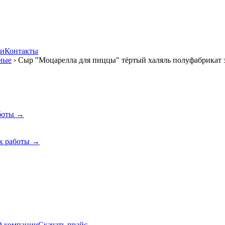
ии
Контакты
ные
›
Сыр "Моцарелла для пиццы" тёртый халяль полуфабрикат 
боты →
к работы →
О компании
Скачать прайс