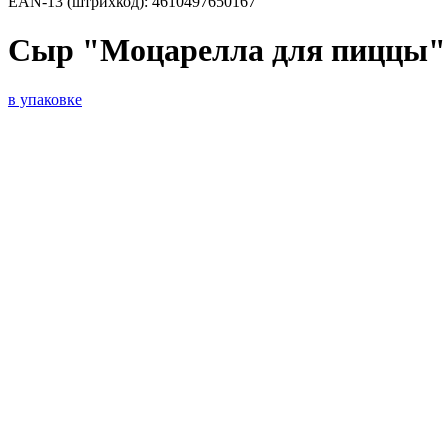
EAN-13 (штрихкод):
4610497650167
Сыр "Моцарелла для пиццы" 
в упаковке