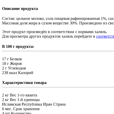
Описание продукта
Состав: цельное молоко, соль пищевая рафинированная 1%, сах
Массовая доля жира в сухом веществе 30%. Произведено из св
Этот продукт произведён в соответствии с нормами халяль.
Для просмотра других продуктов халяль перейдите в
соответс
В 100 г продукта:
17 г
Белков
18 г
Жиров
2 г
Углеводов
238 ккал
Калорий
Характеристики товара
2 кг
Вес 1-го кванта
2 кг
Вес 1-й единицы
Исламская Республика Иран
Страна
6 мес.
Срок хранения
4 шт
Количество