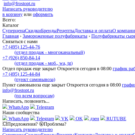
info@frostopt.ru
Написать руководителю
в корзину
или
оформить
Всего:
Каталог
Суперцена
Скидки
Бренды
Рецепты
Доставка и оплата
О компан
Главная
›
Замороженные полуфабрикаты
›
Полуфабрикаты сыр
Связаться с нами
+7 (495) 125-44-76
(отдел продаж - многоканальный)
+7 (926) 850-84-14
(отдел продаж - моб., wa, tg)
Отдел продаж еще закрыт Откроется сегодня в 08:00
график ра
+7 (495) 125-44-84
(пункт самовывоза)
Пункт самовывоза еще закрыт Откроется сегодня в 08:00
графи
info@frostopt.ru
(по всем вопросам)
Написать, позвонить...
WhatsApp
Telegram
Наши сообщества
WhatsApp
Telegram
VK
OK
дзен
RUTUBE
💥Предложения? 🤬Проблема?
Написать руководителю
Суперцена
Скидки
Бренды
Рецепты
Контакты
Доставка и оплата