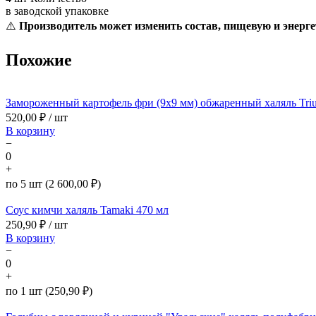
в заводской упаковке
⚠️
Производитель может изменить состав, пищевую и энерге
Похожие
Замороженный картофель фри (9х9 мм) обжаренный халяль Triu
520,00
₽ / шт
В корзину
−
0
+
по 5 шт (2 600,00 ₽)
Соус кимчи халяль Tamaki 470 мл
250,90
₽ / шт
В корзину
−
0
+
по 1 шт (250,90 ₽)