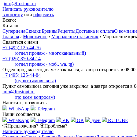
info@frostopt.ru
Написать руководителю
в корзину
или
оформить
Всего:
Каталог
Суперцена
Скидки
Бренды
Рецепты
Доставка и оплата
О компан
Главная
›
Мороженое
›
Мороженое стаканчик
›
Мороженое крем
Связаться с нами
+7 (495) 125-44-76
(отдел продаж - многоканальный)
+7 (926) 850-84-14
(отдел продаж - моб., wa, tg)
Отдел продаж сегодня уже закрылся, а завтра откроется в 08:00
+7 (495) 125-44-84
(пункт самовывоза)
Пункт самовывоза сегодня уже закрылся, а завтра откроется в 0
info@frostopt.ru
(по всем вопросам)
Написать, позвонить...
WhatsApp
Telegram
Наши сообщества
WhatsApp
Telegram
VK
OK
дзен
RUTUBE
💥Предложения? 🤬Проблема?
Написать руководителю
Суперцена
Скидки
Бренды
Рецепты
Контакты
Доставка и оплата