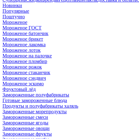
Новинки
Популярные
Поштучно
Мороженое
Мороженое ГОСТ
Мороженое батончик
Мороженое брикет
Мороженое лакомка
Мороженое лоток
Мороженое на палочке
Мороженое пломбир
Мороженое рожок
Мороженое стаканчик
Мороженое сэндвич
Мороженое эскимо
Фруктовый лёд
Замороженные полуфабрикаты
Готовые замороженные блюда
Продукты и полуфабрикаты халяль
Замороженные морепродукты
Замороженные смеси
Замороженные ягоды
Замороженные овощи
Замороженные фрукты