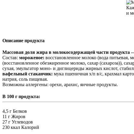
Описание продукта
Массовая доля жира в молокосодержащей части продукта — 
Состав:
мороженое:
восстановленное молоко (вода питьевая, м
(восстановленное обезжиренное молоко, сахар (сахароза)), саха
сухая, эмульгатор моно- и диглицериды жирных кислот, стабил
вафельный стаканчик:
мука пшеничная х/п в/с, крахмал карт
натрия, соль пищевая.
Возможны аллергены: орехи, арахис, яичные продукты.
В 100 г продукта:
4,5 г
Белков
11 г
Жиров
27 г
Углеводов
230 ккал
Калорий