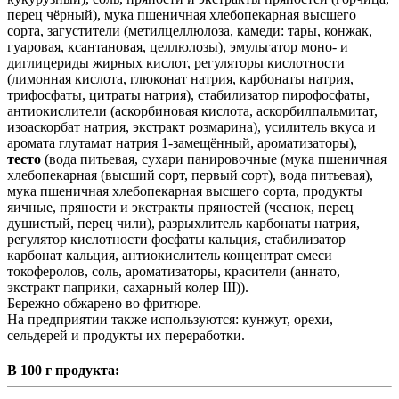
перец чёрный), мука пшеничная хлебопекарная высшего
сорта, загустители (метилцеллюлоза, камеди: тары, конжак,
гуаровая, ксантановая, целлюлозы), эмульгатор моно- и
диглицериды жирных кислот, регуляторы кислотности
(лимонная кислота, глюконат натрия, карбонаты натрия,
трифосфаты, цитраты натрия), стабилизатор пирофосфаты,
антиокислители (аскорбиновая кислота, аскорбилпальмитат,
изоаскорбат натрия, экстракт розмарина), усилитель вкуса и
аромата глутамат натрия 1-замещённый, ароматизаторы),
тесто
(вода питьевая, сухари панировочные (мука пшеничная
хлебопекарная (высший сорт, первый сорт), вода питьевая),
мука пшеничная хлебопекарная высшего сорта, продукты
яичные, пряности и экстракты пряностей (чеснок, перец
душистый, перец чили), разрыхлитель карбонаты натрия,
регулятор кислотности фосфаты кальция, стабилизатор
карбонат кальция, антиокислитель концентрат смеси
токоферолов, соль, ароматизаторы, красители (аннато,
экстракт паприки, сахарный колер III)).
Бережно обжарено во фритюре.
На предприятии также используются: кунжут, орехи,
сельдерей и продукты их переработки.
В 100 г продукта: