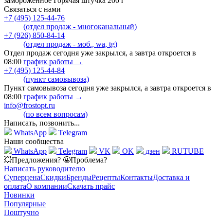
замороженное Горячая штучка 200 г
Связаться с нами
+7 (495) 125-44-76
(отдел продаж - многоканальный)
+7 (926) 850-84-14
(отдел продаж - моб., wa, tg)
Отдел продаж сегодня уже закрылся, а завтра откроется в
08:00
график работы →
+7 (495) 125-44-84
(пункт самовывоза)
Пункт самовывоза сегодня уже закрылся, а завтра откроется в
08:00
график работы →
info@frostopt.ru
(по всем вопросам)
Написать, позвонить...
WhatsApp
Telegram
Наши сообщества
WhatsApp
Telegram
VK
OK
дзен
RUTUBE
💥Предложения? 🤬Проблема?
Написать руководителю
Суперцена
Скидки
Бренды
Рецепты
Контакты
Доставка и
оплата
О компании
Скачать прайс
Новинки
Популярные
Поштучно