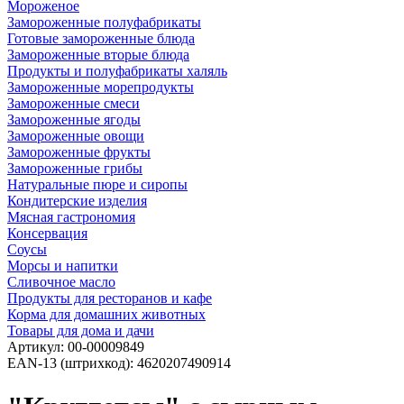
Мороженое
Замороженные полуфабрикаты
Готовые замороженные блюда
Замороженные вторые блюда
Продукты и полуфабрикаты халяль
Замороженные морепродукты
Замороженные смеси
Замороженные ягоды
Замороженные овощи
Замороженные фрукты
Замороженные грибы
Натуральные пюре и сиропы
Кондитерские изделия
Мясная гастрономия
Консервация
Соусы
Морсы и напитки
Сливочное масло
Продукты для ресторанов и кафе
Корма для домашних животных
Товары для дома и дачи
Артикул:
00-00009849
EAN-13 (штрихкод):
4620207490914