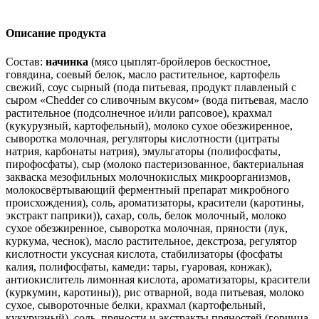
Описание продукта
Состав:
начинка
(мясо цыплят-бройлеров бескостное,
говядина, соевый белок, масло растительное, картофель
свежий, соус сырный (пода питьевая, продукт плавленый с
сыром «Chedder со сливочным вкусом» (вода питьевая, масло
растительное (подсолнечное и/или рапсовое), крахмал
(кукурузный, картофельный), молоко сухое обезжиренное,
сыворотка молочная, регуляторы кислотности (цитраты
натрия, карбонаты натрия), эмульгаторы (полифосфаты,
пирофосфаты), сыр (молоко пастеризованное, бактериальная
закваска мезофильных молочнокислых микроорганизмов,
молокосвёртывающий ферментный препарат микробного
происхождения), соль, ароматизаторы, красители (каротины,
экстракт паприки)), сахар, соль, белок молочный, молоко
сухое обезжиренное, сыворотка молочная, пряности (лук,
куркума, чеснок), масло растительное, декстроза, регулятор
кислотности уксусная кислота, стабилизаторы (фосфаты
калия, полифосфаты, камеди: тары, гуаровая, конжак),
антиокислитель лимонная кислота, ароматизаторы, красители
(куркумин, каротины)), рис отварной, вода питьевая, молоко
сухое, сывороточные белки, крахмал (картофельный,
кукурузный), соль, пряности и экстракты пряностей (горчица,