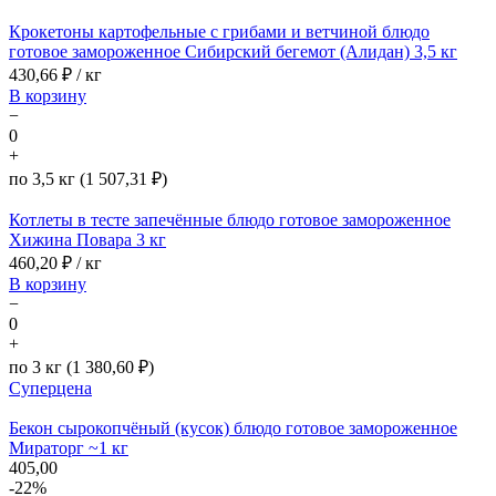
Крокетоны картофельные с грибами и ветчиной блюдо
готовое замороженное Сибирский бегемот (Алидан) 3,5 кг
430,66
₽ / кг
В корзину
−
0
+
по 3,5 кг (1 507,31 ₽)
Котлеты в тесте запечённые блюдо готовое замороженное
Хижина Повара 3 кг
460,20
₽ / кг
В корзину
−
0
+
по 3 кг (1 380,60 ₽)
Суперцена
Бекон сырокопчёный (кусок) блюдо готовое замороженное
Мираторг ~1 кг
405,00
-22%