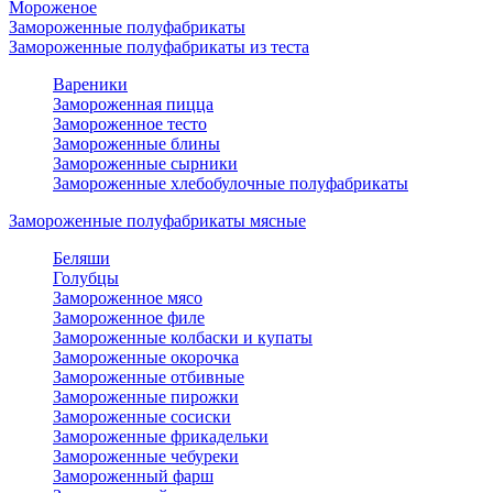
Мороженое
Замороженные полуфабрикаты
Замороженные полуфабрикаты из теста
Вареники
Замороженная пицца
Замороженное тесто
Замороженные блины
Замороженные сырники
Замороженные хлебобулочные полуфабрикаты
Замороженные полуфабрикаты мясные
Беляши
Голубцы
Замороженное мясо
Замороженное филе
Замороженные колбаски и купаты
Замороженные окорочка
Замороженные отбивные
Замороженные пирожки
Замороженные сосиски
Замороженные фрикадельки
Замороженные чебуреки
Замороженный фарш