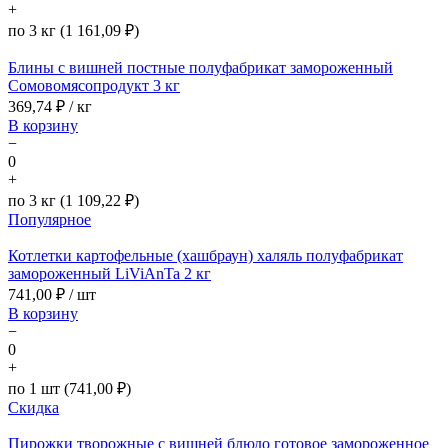
+
по 3 кг (1 161,09 ₽)
Блины с вишней постные полуфабрикат замороженный
Сомовомясопродукт 3 кг
369,74
₽ / кг
В корзину
−
0
+
по 3 кг (1 109,22 ₽)
Популярное
Котлетки картофельные (хашбраун) халяль полуфабрикат
замороженный LiViAnTa 2 кг
741,00
₽ / шт
В корзину
−
0
+
по 1 шт (741,00 ₽)
Скидка
Пирожки творожные с вишней блюдо готовое замороженное