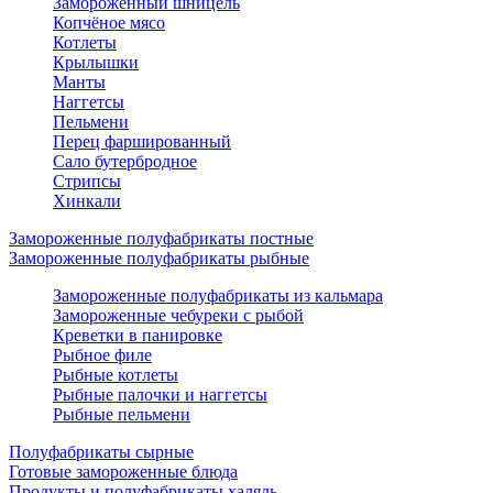
Замороженный шницель
Копчёное мясо
Котлеты
Крылышки
Манты
Наггетсы
Пельмени
Перец фаршированный
Сало бутербродное
Стрипсы
Хинкали
Замороженные полуфабрикаты постные
Замороженные полуфабрикаты рыбные
Замороженные полуфабрикаты из кальмара
Замороженные чебуреки с рыбой
Креветки в панировке
Рыбное филе
Рыбные котлеты
Рыбные палочки и наггетсы
Рыбные пельмени
Полуфабрикаты сырные
Готовые замороженные блюда
Продукты и полуфабрикаты халяль