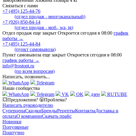
замороженный Хижина Повара 4 кг
Связаться с нами
+7 (495) 125-44-76
(отдел продаж - многоканальный)
+7 (926) 850-84-14
(отдел продаж - моб., wa, tg)
Отдел продаж еще закрыт Откроется сегодня в 08:00
график
работы →
+7 (495) 125-44-84
(пункт самовывоза)
Пункт самовывоза еще закрыт Откроется сегодня в 08:00
график работы →
info@frostopt.ru
(по всем вопросам)
Написать, позвонить...
WhatsApp
Telegram
Наши сообщества
WhatsApp
Telegram
VK
OK
дзен
RUTUBE
💥Предложения? 🤬Проблема?
Написать руководителю
Суперцена
Скидки
Бренды
Рецепты
Контакты
Доставка и
оплата
О компании
Скачать прайс
Новинки
Популярные
Поштучно