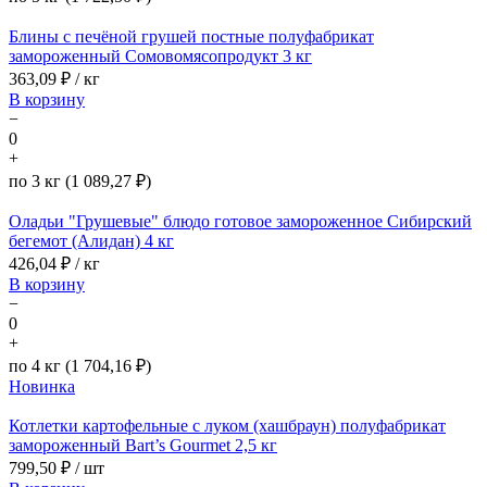
Блины с печёной грушей постные полуфабрикат
замороженный Сомовомясопродукт 3 кг
363,09
₽ / кг
В корзину
−
0
+
по 3 кг (1 089,27 ₽)
Оладьи "Грушевые" блюдо готовое замороженное Сибирский
бегемот (Алидан) 4 кг
426,04
₽ / кг
В корзину
−
0
+
по 4 кг (1 704,16 ₽)
Новинка
Котлетки картофельные с луком (хашбраун) полуфабрикат
замороженный Bart’s Gourmet 2,5 кг
799,50
₽ / шт