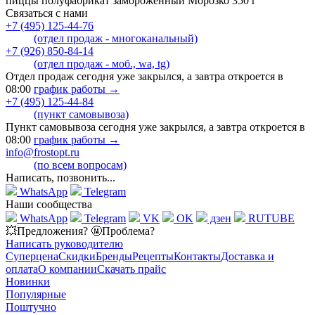
пиццы полуфабрикат замороженный Морозко 350 г
Связаться с нами
+7 (495) 125-44-76
(отдел продаж - многоканальный)
+7 (926) 850-84-14
(отдел продаж - моб., wa, tg)
Отдел продаж сегодня уже закрылся, а завтра откроется в
08:00
график работы →
+7 (495) 125-44-84
(пункт самовывоза)
Пункт самовывоза сегодня уже закрылся, а завтра откроется в
08:00
график работы →
info@frostopt.ru
(по всем вопросам)
Написать, позвонить...
WhatsApp
Telegram
Наши сообщества
WhatsApp
Telegram
VK
OK
дзен
RUTUBE
💥Предложения? 🤬Проблема?
Написать руководителю
Суперцена
Скидки
Бренды
Рецепты
Контакты
Доставка и
оплата
О компании
Скачать прайс
Новинки
Популярные
Поштучно