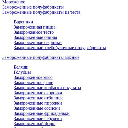
Мороженое
Замороженные полуфабрикаты
Замороженные полуфабрикаты из теста
Вареники
Замороженная пицца
Замороженное тесто
Замороженные блины
Замороженные сырники
Замороженные хлебобулочные полуфабрикаты
Замороженные полуфабрикаты мясные
Беляши
Голубцы
Замороженное мясо
Замороженное филе
Замороженные колбаски и купаты
Замороженные окорочка
Замороженные отбивные
Замороженные пирожки
Замороженные сосиски
Замороженные фрикадельки
Замороженные чебуреки
Замороженный фарш