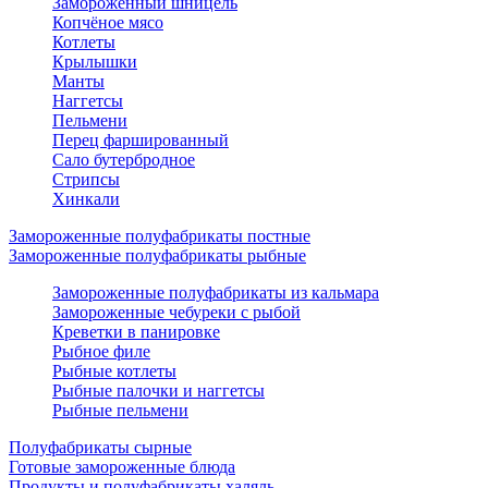
Замороженный шницель
Копчёное мясо
Котлеты
Крылышки
Манты
Наггетсы
Пельмени
Перец фаршированный
Сало бутербродное
Стрипсы
Хинкали
Замороженные полуфабрикаты постные
Замороженные полуфабрикаты рыбные
Замороженные полуфабрикаты из кальмара
Замороженные чебуреки с рыбой
Креветки в панировке
Рыбное филе
Рыбные котлеты
Рыбные палочки и наггетсы
Рыбные пельмени
Полуфабрикаты сырные
Готовые замороженные блюда
Продукты и полуфабрикаты халяль