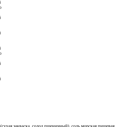
(сухая закваска, солод пшеничный), соль морская пищевая,