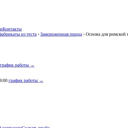
ии
Контакты
абрикаты из теста
›
Замороженная пицца
›
Основа для римской 
график работы →
8:00
график работы →
О компании
Скачать прайс