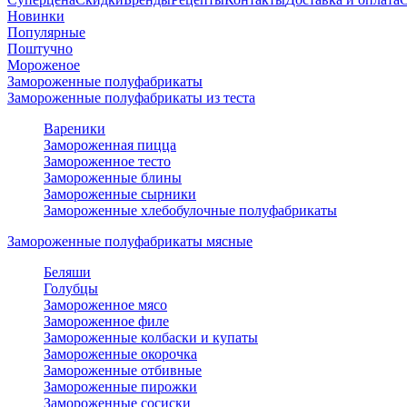
Новинки
Популярные
Поштучно
Мороженое
Замороженные полуфабрикаты
Замороженные полуфабрикаты из теста
Вареники
Замороженная пицца
Замороженное тесто
Замороженные блины
Замороженные сырники
Замороженные хлебобулочные полуфабрикаты
Замороженные полуфабрикаты мясные
Беляши
Голубцы
Замороженное мясо
Замороженное филе
Замороженные колбаски и купаты
Замороженные окорочка
Замороженные отбивные
Замороженные пирожки
Замороженные сосиски