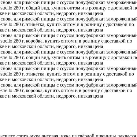
сшего сорта, мука рисовая, мука из твёрдой пшеницы, закваска 