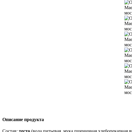
Описание продукта
Состав:
тесто
(вода питьевая, мука пшеничная хлебопекарная вы