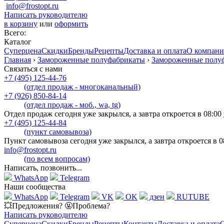
info@frostopt.ru
Написать руководителю
в корзину
или
оформить
Всего:
Каталог
Суперцена
Скидки
Бренды
Рецепты
Доставка и оплата
О компан
Главная
›
Замороженные полуфабрикаты
›
Замороженные полуф
Связаться с нами
+7 (495) 125-44-76
(отдел продаж - многоканальный)
+7 (926) 850-84-14
(отдел продаж - моб., wa, tg)
Отдел продаж сегодня уже закрылся, а завтра откроется в 08:00
+7 (495) 125-44-84
(пункт самовывоза)
Пункт самовывоза сегодня уже закрылся, а завтра откроется в 0
info@frostopt.ru
(по всем вопросам)
Написать, позвонить...
WhatsApp
Telegram
Наши сообщества
WhatsApp
Telegram
VK
OK
дзен
RUTUBE
💥Предложения? 🤬Проблема?
Написать руководителю
Суперцена
Скидки
Бренды
Рецепты
Контакты
Доставка и оплата