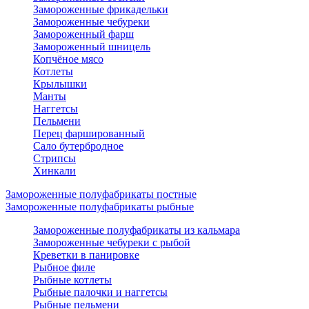
Замороженные фрикадельки
Замороженные чебуреки
Замороженный фарш
Замороженный шницель
Копчёное мясо
Котлеты
Крылышки
Манты
Наггетсы
Пельмени
Перец фаршированный
Сало бутербродное
Стрипсы
Хинкали
Замороженные полуфабрикаты постные
Замороженные полуфабрикаты рыбные
Замороженные полуфабрикаты из кальмара
Замороженные чебуреки с рыбой
Креветки в панировке
Рыбное филе
Рыбные котлеты
Рыбные палочки и наггетсы
Рыбные пельмени