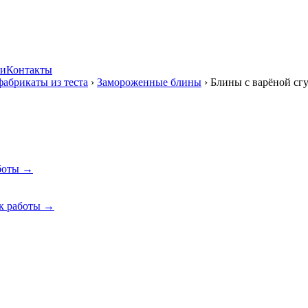
ии
Контакты
абрикаты из теста
›
Замороженные блины
›
Блины с варёной с
боты →
к работы →