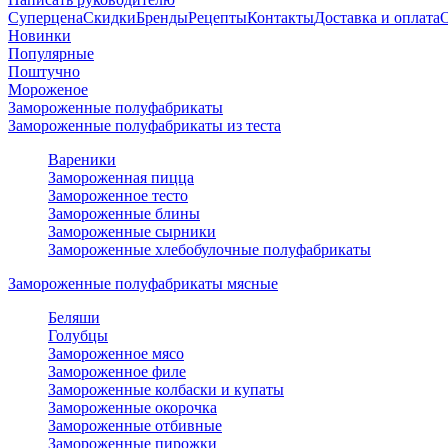
Суперцена
Скидки
Бренды
Рецепты
Контакты
Доставка и оплата
Новинки
Популярные
Поштучно
Мороженое
Замороженные полуфабрикаты
Замороженные полуфабрикаты из теста
Вареники
Замороженная пицца
Замороженное тесто
Замороженные блины
Замороженные сырники
Замороженные хлебобулочные полуфабрикаты
Замороженные полуфабрикаты мясные
Беляши
Голубцы
Замороженное мясо
Замороженное филе
Замороженные колбаски и купаты
Замороженные окорочка
Замороженные отбивные
Замороженные пирожки