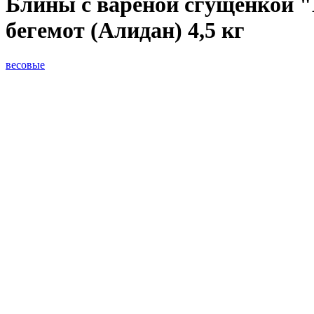
Блины с варёной сгущёнкой 
бегемот (Алидан) 4,5 кг
весовые