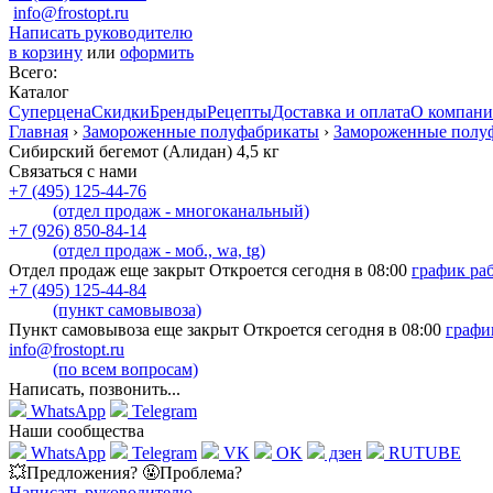
info@frostopt.ru
Написать руководителю
в корзину
или
оформить
Всего:
Каталог
Суперцена
Скидки
Бренды
Рецепты
Доставка и оплата
О компан
Главная
›
Замороженные полуфабрикаты
›
Замороженные полуф
Сибирский бегемот (Алидан) 4,5 кг
Связаться с нами
+7 (495) 125-44-76
(отдел продаж - многоканальный)
+7 (926) 850-84-14
(отдел продаж - моб., wa, tg)
Отдел продаж еще закрыт Откроется сегодня в 08:00
график ра
+7 (495) 125-44-84
(пункт самовывоза)
Пункт самовывоза еще закрыт Откроется сегодня в 08:00
графи
info@frostopt.ru
(по всем вопросам)
Написать, позвонить...
WhatsApp
Telegram
Наши сообщества
WhatsApp
Telegram
VK
OK
дзен
RUTUBE
💥Предложения? 🤬Проблема?
Написать руководителю