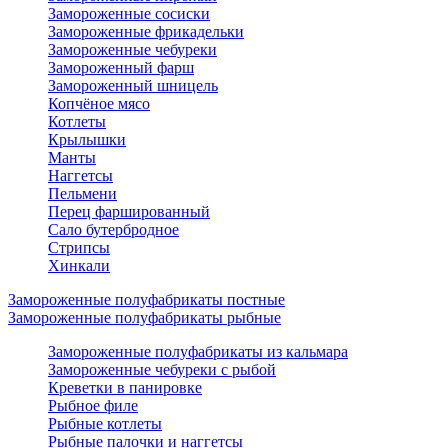
Замороженные сосиски
Замороженные фрикадельки
Замороженные чебуреки
Замороженный фарш
Замороженный шницель
Копчёное мясо
Котлеты
Крылышки
Манты
Наггетсы
Пельмени
Перец фаршированный
Сало бутербродное
Стрипсы
Хинкали
Замороженные полуфабрикаты постные
Замороженные полуфабрикаты рыбные
Замороженные полуфабрикаты из кальмара
Замороженные чебуреки с рыбой
Креветки в панировке
Рыбное филе
Рыбные котлеты
Рыбные палочки и наггетсы