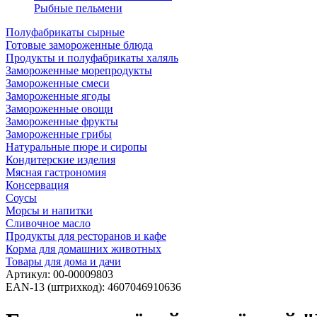
Рыбные пельмени
Полуфабрикаты сырные
Готовые замороженные блюда
Продукты и полуфабрикаты халяль
Замороженные морепродукты
Замороженные смеси
Замороженные ягоды
Замороженные овощи
Замороженные фрукты
Замороженные грибы
Натуральные пюре и сиропы
Кондитерские изделия
Мясная гастрономия
Консервация
Соусы
Морсы и напитки
Сливочное масло
Продукты для ресторанов и кафе
Корма для домашних животных
Товары для дома и дачи
Артикул:
00-00009803
EAN-13 (штрихкод):
4607046910636