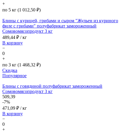
+
по 5 кг (1 012,50 ₽)
Блины с курицей, грибами и сыром "Жульен из куриного
филе с грибами" полуфабрикат замороженный
Сомовомясопродукт 3 кг
489,44
₽ / кг
В корзину
−
0
+
по 3 кг (1 468,32 ₽)
Скидка
Популярное
Блины с говядиной полуфабрикат замороженный
Сомовомясопродукт 3 кг
509,39
-7%
471,09
₽ / кг
В корзину
−
0
+