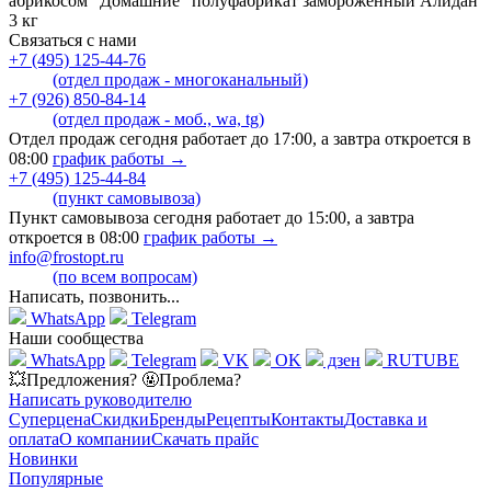
абрикосом "Домашние" полуфабрикат замороженный Алидан
3 кг
Связаться с нами
+7 (495) 125-44-76
(отдел продаж - многоканальный)
+7 (926) 850-84-14
(отдел продаж - моб., wa, tg)
Отдел продаж сегодня работает до 17:00, а завтра откроется в
08:00
график работы →
+7 (495) 125-44-84
(пункт самовывоза)
Пункт самовывоза сегодня работает до 15:00, а завтра
откроется в 08:00
график работы →
info@frostopt.ru
(по всем вопросам)
Написать, позвонить...
WhatsApp
Telegram
Наши сообщества
WhatsApp
Telegram
VK
OK
дзен
RUTUBE
💥Предложения? 🤬Проблема?
Написать руководителю
Суперцена
Скидки
Бренды
Рецепты
Контакты
Доставка и
оплата
О компании
Скачать прайс
Новинки
Популярные