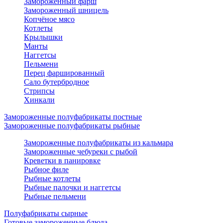
Замороженный фарш
Замороженный шницель
Копчёное мясо
Котлеты
Крылышки
Манты
Наггетсы
Пельмени
Перец фаршированный
Сало бутербродное
Стрипсы
Хинкали
Замороженные полуфабрикаты постные
Замороженные полуфабрикаты рыбные
Замороженные полуфабрикаты из кальмара
Замороженные чебуреки с рыбой
Креветки в панировке
Рыбное филе
Рыбные котлеты
Рыбные палочки и наггетсы
Рыбные пельмени
Полуфабрикаты сырные
Готовые замороженные блюда