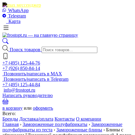
WhatsApp
Telegram
Карта
Поиск товаров
+7 (495) 125-44-76
+7 (926) 850-84-14
Позвонить/написать в MAX
Позвонить/написать в Telegram
+7 (495) 125-44-84
info@frostopt.ru
Написать руководителю
в корзину
или
оформить
Всего:
Бренды
Доставка/оплата
Контакты
О компании
Главная
›
Замороженные полуфабрикаты
›
Замороженные
полуфабрикаты из теста
›
Замороженные блины
›
Блины с