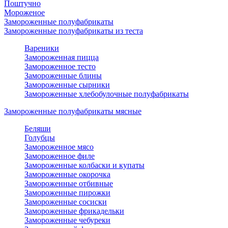
Поштучно
Мороженое
Замороженные полуфабрикаты
Замороженные полуфабрикаты из теста
Вареники
Замороженная пицца
Замороженное тесто
Замороженные блины
Замороженные сырники
Замороженные хлебобулочные полуфабрикаты
Замороженные полуфабрикаты мясные
Беляши
Голубцы
Замороженное мясо
Замороженное филе
Замороженные колбаски и купаты
Замороженные окорочка
Замороженные отбивные
Замороженные пирожки
Замороженные сосиски
Замороженные фрикадельки
Замороженные чебуреки