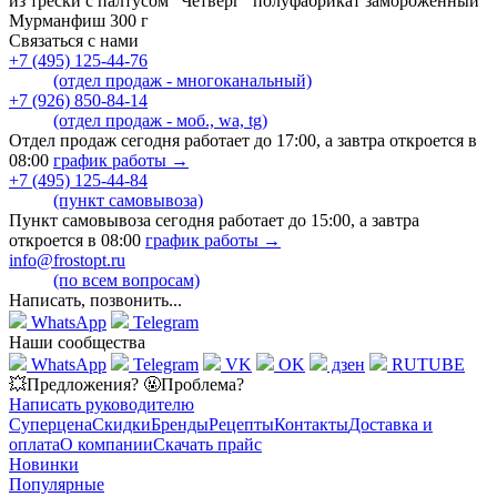
из трески с палтусом "Четверг" полуфабрикат замороженный
Мурманфиш 300 г
Связаться с нами
+7 (495) 125-44-76
(отдел продаж - многоканальный)
+7 (926) 850-84-14
(отдел продаж - моб., wa, tg)
Отдел продаж сегодня работает до 17:00, а завтра откроется в
08:00
график работы →
+7 (495) 125-44-84
(пункт самовывоза)
Пункт самовывоза сегодня работает до 15:00, а завтра
откроется в 08:00
график работы →
info@frostopt.ru
(по всем вопросам)
Написать, позвонить...
WhatsApp
Telegram
Наши сообщества
WhatsApp
Telegram
VK
OK
дзен
RUTUBE
💥Предложения? 🤬Проблема?
Написать руководителю
Суперцена
Скидки
Бренды
Рецепты
Контакты
Доставка и
оплата
О компании
Скачать прайс
Новинки
Популярные