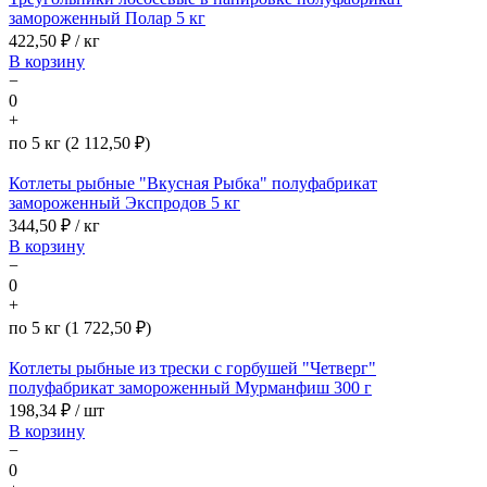
замороженный Полар 5 кг
422,50
₽ / кг
В корзину
−
0
+
по 5 кг (2 112,50 ₽)
Котлеты рыбные "Вкусная Рыбка" полуфабрикат
замороженный Экспродов 5 кг
344,50
₽ / кг
В корзину
−
0
+
по 5 кг (1 722,50 ₽)
Котлеты рыбные из трески с горбушей "Четверг"
полуфабрикат замороженный Мурманфиш 300 г
198,34
₽ / шт
В корзину
−
0