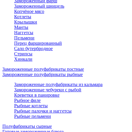
Замороженный фарш
Замороженный шницель
Копчёное мясо
Котлеты
Крылышки
Манты
Наггетсы
Пельмени
Перец фаршированный
Сало бутербродное
Стрипсы
Хинкали
Замороженные полуфабрикаты постные
Замороженные полуфабрикаты рыбные
Замороженные полуфабрикаты из кальмара
Замороженные чебуреки с рыбой
Креветки в панировке
Рыбное филе
Рыбные котлеты
Рыбные палочки и наггетсы
Рыбные пельмени
Полуфабрикаты сырные
Готовые замороженные блюда