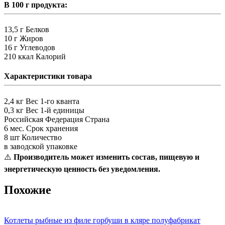
В 100 г продукта:
13,5 г
Белков
10 г
Жиров
16 г
Углеводов
210 ккал
Калорий
Характеристики товара
2,4 кг
Вес 1-го кванта
0,3 кг
Вес 1-й единицы
Российская Федерация
Страна
6 мес.
Срок хранения
8 шт
Количество
в заводской упаковке
⚠️
Производитель может изменить состав, пищевую и
энергетическую ценность без уведомления.
Похожие
Котлеты рыбные из филе горбуши в кляре полуфабрикат