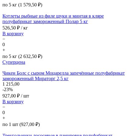
по 5 кг (1 579,50 ₽)
Котлеты рыбные из филе щуки и минтая в кляре
полуфабрикат замороженный Полар 5 кг
526,50
₽ / кг
В корзину
−
0
+
по 5 кг (2 632,50 ₽)
Суперцена
Чикен Болс с сыром Моцарелла запечённые полуфабрикат
замороженный Мираторг 2,5 кг
1 215,00
-23%
927,00
₽ / шт
В корзину
−
0
+
по 1 шт (927,00 ₽)
Треугольники лососевые в панировке полуфабрикат