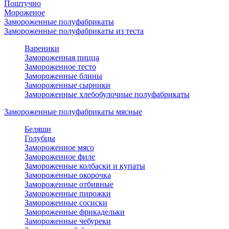
Поштучно
Мороженое
Замороженные полуфабрикаты
Замороженные полуфабрикаты из теста
Вареники
Замороженная пицца
Замороженное тесто
Замороженные блины
Замороженные сырники
Замороженные хлебобулочные полуфабрикаты
Замороженные полуфабрикаты мясные
Беляши
Голубцы
Замороженное мясо
Замороженное филе
Замороженные колбаски и купаты
Замороженные окорочка
Замороженные отбивные
Замороженные пирожки
Замороженные сосиски
Замороженные фрикадельки
Замороженные чебуреки