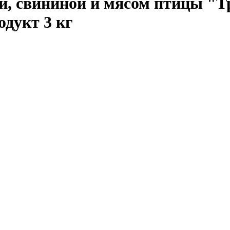
й, свининой и мясом птицы "
дукт 3 кг