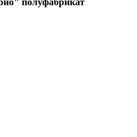
Трио" полуфабрикат