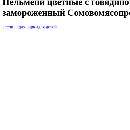
Пельмени цветные с говядино
замороженный Сомовомясопро
весовые
для варки
для детей