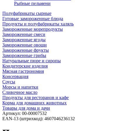
Рыбные пельмени
Полуфабрикаты сырные
Готовые замороженные блюда
Продукты и полуфабрикаты халяль
Замороженные морепродукты
Замороженные смеси
Замороженные ягоды
Замороженные овощи
Замороженные фрукты
Замороженные грибы
Натуральные пюре и сиропы
Кондитерские изделия
Мясная гастрономия
Консервация
Соусы
Морсы и напитки
Сливочное масло
Продукты для ресторанов и кафе
Корма для домашних животных
Товары для дома и дачи
Артикул:
00-00007532
EAN-13 (штрихкод):
4607046236132