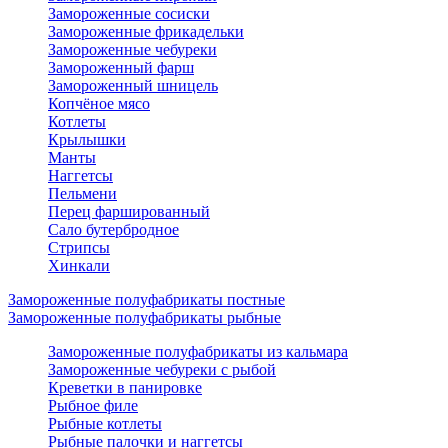
Замороженные сосиски
Замороженные фрикадельки
Замороженные чебуреки
Замороженный фарш
Замороженный шницель
Копчёное мясо
Котлеты
Крылышки
Манты
Наггетсы
Пельмени
Перец фаршированный
Сало бутербродное
Стрипсы
Хинкали
Замороженные полуфабрикаты постные
Замороженные полуфабрикаты рыбные
Замороженные полуфабрикаты из кальмара
Замороженные чебуреки с рыбой
Креветки в панировке
Рыбное филе
Рыбные котлеты
Рыбные палочки и наггетсы