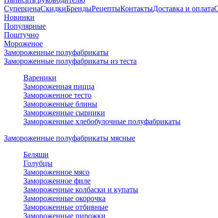
Суперцена
Скидки
Бренды
Рецепты
Контакты
Доставка и оплата
Новинки
Популярные
Поштучно
Мороженое
Замороженные полуфабрикаты
Замороженные полуфабрикаты из теста
Вареники
Замороженная пицца
Замороженное тесто
Замороженные блины
Замороженные сырники
Замороженные хлебобулочные полуфабрикаты
Замороженные полуфабрикаты мясные
Беляши
Голубцы
Замороженное мясо
Замороженное филе
Замороженные колбаски и купаты
Замороженные окорочка
Замороженные отбивные
Замороженные пирожки