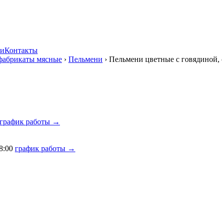
ии
Контакты
фабрикаты мясные
›
Пельмени
›
Пельмени цветные с говядиной,
график работы →
8:00
график работы →