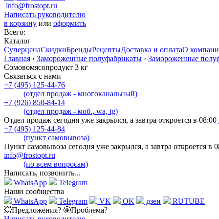
info@frostopt.ru
Написать руководителю
в корзину
или
оформить
Всего:
Каталог
Суперцена
Скидки
Бренды
Рецепты
Доставка и оплата
О компан
Главная
›
Замороженные полуфабрикаты
›
Замороженные полу
Сомовомясопродукт 3 кг
Связаться с нами
+7 (495) 125-44-76
(отдел продаж - многоканальный)
+7 (926) 850-84-14
(отдел продаж - моб., wa, tg)
Отдел продаж сегодня уже закрылся, а завтра откроется в 08:00
+7 (495) 125-44-84
(пункт самовывоза)
Пункт самовывоза сегодня уже закрылся, а завтра откроется в 0
info@frostopt.ru
(по всем вопросам)
Написать, позвонить...
WhatsApp
Telegram
Наши сообщества
WhatsApp
Telegram
VK
OK
дзен
RUTUBE
💥Предложения? 🤬Проблема?
Написать руководителю