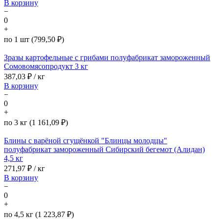
В корзину
−
0
+
по 1 шт (799,50 ₽)
Зразы картофельные с грибами полуфабрикат замороженный
Сомовомясопродукт 3 кг
387,03
₽ / кг
В корзину
−
0
+
по 3 кг (1 161,09 ₽)
Блины с варёной сгущёнкой "Блинцы молодцы"
полуфабрикат замороженный Сибирский бегемот (Алидан)
4,5 кг
271,97
₽ / кг
В корзину
−
0
+
по 4,5 кг (1 223,87 ₽)