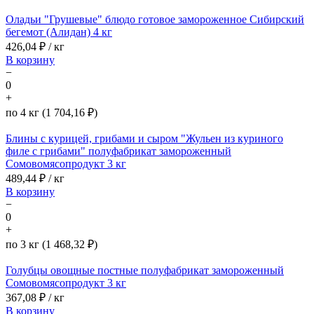
Оладьи "Грушевые" блюдо готовое замороженное Сибирский
бегемот (Алидан) 4 кг
426,04
₽ / кг
В корзину
−
0
+
по 4 кг (1 704,16 ₽)
Блины с курицей, грибами и сыром "Жульен из куриного
филе с грибами" полуфабрикат замороженный
Сомовомясопродукт 3 кг
489,44
₽ / кг
В корзину
−
0
+
по 3 кг (1 468,32 ₽)
Голубцы овощные постные полуфабрикат замороженный
Сомовомясопродукт 3 кг
367,08
₽ / кг
В корзину