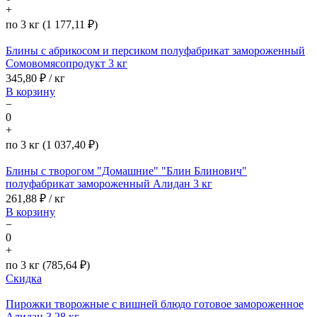
+
по 3 кг (1 177,11 ₽)
Блины с абрикосом и персиком полуфабрикат замороженный
Сомовомясопродукт 3 кг
345,80
₽ / кг
В корзину
−
0
+
по 3 кг (1 037,40 ₽)
Блины с творогом "Домашние" "Блин Блинович"
полуфабрикат замороженный Алидан 3 кг
261,88
₽ / кг
В корзину
−
0
+
по 3 кг (785,64 ₽)
Скидка
Пирожки творожные с вишней блюдо готовое замороженное
Алидан 3,28 кг