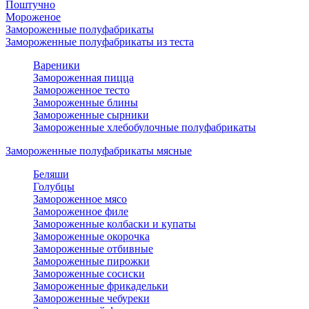
Поштучно
Мороженое
Замороженные полуфабрикаты
Замороженные полуфабрикаты из теста
Вареники
Замороженная пицца
Замороженное тесто
Замороженные блины
Замороженные сырники
Замороженные хлебобулочные полуфабрикаты
Замороженные полуфабрикаты мясные
Беляши
Голубцы
Замороженное мясо
Замороженное филе
Замороженные колбаски и купаты
Замороженные окорочка
Замороженные отбивные
Замороженные пирожки
Замороженные сосиски
Замороженные фрикадельки
Замороженные чебуреки