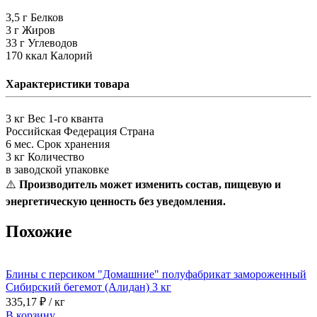
3,5 г
Белков
3 г
Жиров
33 г
Углеводов
170 ккал
Калорий
Характеристики товара
3 кг
Вес 1-го кванта
Российская Федерация
Страна
6 мес.
Срок хранения
3 кг
Количество
в заводской упаковке
⚠️
Производитель может изменить состав, пищевую и
энергетическую ценность без уведомления.
Похожие
Блины с персиком "Домашние" полуфабрикат замороженный
Сибирский бегемот (Алидан) 3 кг
335,17
₽ / кг
В корзину