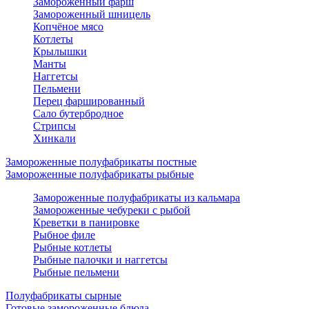
Замороженный фарш
Замороженный шницель
Копчёное мясо
Котлеты
Крылышки
Манты
Наггетсы
Пельмени
Перец фаршированный
Сало бутербродное
Стрипсы
Хинкали
Замороженные полуфабрикаты постные
Замороженные полуфабрикаты рыбные
Замороженные полуфабрикаты из кальмара
Замороженные чебуреки с рыбой
Креветки в панировке
Рыбное филе
Рыбные котлеты
Рыбные палочки и наггетсы
Рыбные пельмени
Полуфабрикаты сырные
Готовые замороженные блюда