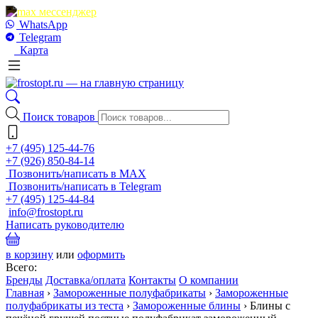
WhatsApp
Telegram
Карта
Поиск товаров
+7 (495) 125-44-76
+7 (926) 850-84-14
Позвонить/написать в MAX
Позвонить/написать в Telegram
+7 (495) 125-44-84
info@frostopt.ru
Написать руководителю
в корзину
или
оформить
Всего:
Бренды
Доставка/оплата
Контакты
О компании
Главная
›
Замороженные полуфабрикаты
›
Замороженные
полуфабрикаты из теста
›
Замороженные блины
›
Блины с