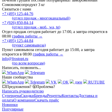
печёной грушей постные полуфабрикат замороженный
Сомовомясопродукт 3 кг
Связаться с нами
+7 (495) 125-44-76
(отдел продаж - многоканальный)
+7 (926) 850-84-14
(отдел продаж - моб., wa, tg)
Отдел продаж сегодня работает до 17:00, а завтра откроется в
08:00
график работы →
+7 (495) 125-44-84
(пункт самовывоза)
Пункт самовывоза сегодня работает до 15:00, а завтра
откроется в 08:00
график работы →
info@frostopt.ru
(по всем вопросам)
Написать, позвонить...
WhatsApp
Telegram
Наши сообщества
WhatsApp
Telegram
VK
OK
дзен
RUTUBE
💥Предложения? 🤬Проблема?
Написать руководителю
Суперцена
Скидки
Бренды
Рецепты
Контакты
Доставка и
оплата
О компании
Скачать прайс
Новинки
Популярные