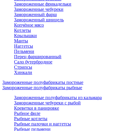
Замороженные фрикадельки
Замороженные чебуреки
Замороженный фарш
Замороженный шницель
Копчёное мясо
Котлеты
Крылышки
Манты
Наггетсы
Пельмени
Перец фаршированный
Сало бутербродное
Стрипсы
Хинкали
Замороженные полуфабрикаты постные
Замороженные полуфабрикаты рыбные
Замороженные полуфабрикаты из кальмара
Замороженные чебуреки с рыбой
Креветки в панировке
Рыбное филе
Рыбные котлеты
Рыбные палочки и наггетсы
Рыбные пельмени