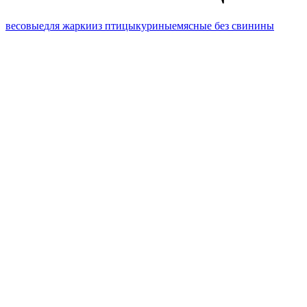
весовые
для жарки
из птицы
куриные
мясные без свинины