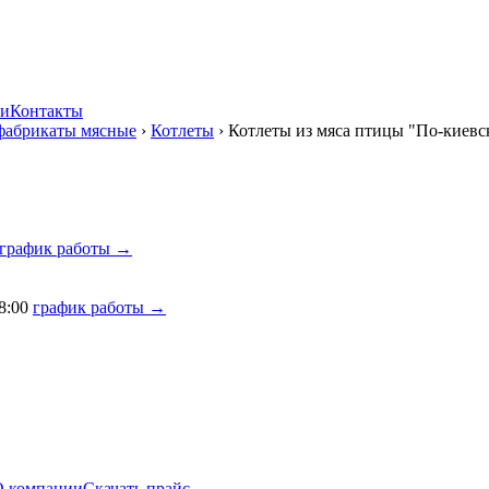
ии
Контакты
фабрикаты мясные
›
Котлеты
›
Котлеты из мяса птицы "По-киев
график работы →
8:00
график работы →
О компании
Скачать прайс