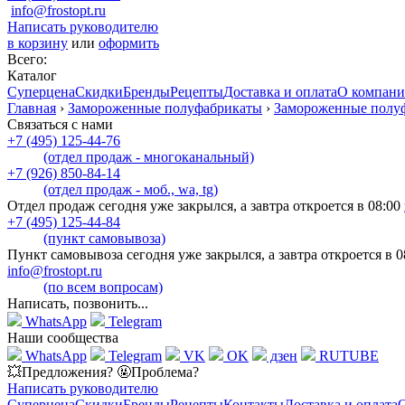
info@frostopt.ru
Написать руководителю
в корзину
или
оформить
Всего:
Каталог
Суперцена
Скидки
Бренды
Рецепты
Доставка и оплата
О компан
Главная
›
Замороженные полуфабрикаты
›
Замороженные полу
Связаться с нами
+7 (495) 125-44-76
(отдел продаж - многоканальный)
+7 (926) 850-84-14
(отдел продаж - моб., wa, tg)
Отдел продаж сегодня уже закрылся, а завтра откроется в 08:00
+7 (495) 125-44-84
(пункт самовывоза)
Пункт самовывоза сегодня уже закрылся, а завтра откроется в 0
info@frostopt.ru
(по всем вопросам)
Написать, позвонить...
WhatsApp
Telegram
Наши сообщества
WhatsApp
Telegram
VK
OK
дзен
RUTUBE
💥Предложения? 🤬Проблема?
Написать руководителю
Суперцена
Скидки
Бренды
Рецепты
Контакты
Доставка и оплата