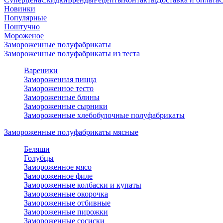
Новинки
Популярные
Поштучно
Мороженое
Замороженные полуфабрикаты
Замороженные полуфабрикаты из теста
Вареники
Замороженная пицца
Замороженное тесто
Замороженные блины
Замороженные сырники
Замороженные хлебобулочные полуфабрикаты
Замороженные полуфабрикаты мясные
Беляши
Голубцы
Замороженное мясо
Замороженное филе
Замороженные колбаски и купаты
Замороженные окорочка
Замороженные отбивные
Замороженные пирожки
Замороженные сосиски