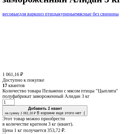
весовые
для варки
из птицы
куриные
мясные без свинины
1 061,16 ₽
Доступно к покупке
17
квантов
Количество товара Пельмени с мясом птицы "Цыплята"
полуфабрикат замороженный Алидан 3 кг
Добавить
1
квант
В корзине еще этого нет :(
на сумму
1 061,16
₽
Этот товар можно приобрести
в количестве кратном 3 кг (квант).
Цена 1 кг получается
353,72 ₽.