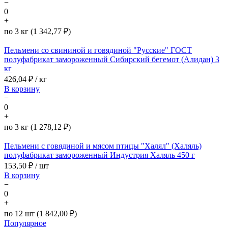
−
0
+
по 3 кг (1 342,77 ₽)
Пельмени со свининой и говядиной "Русские" ГОСТ
полуфабрикат замороженный Сибирский бегемот (Алидан) 3
кг
426,04
₽ / кг
В корзину
−
0
+
по 3 кг (1 278,12 ₽)
Пельмени с говядиной и мясом птицы "Халял" (Халяль)
полуфабрикат замороженный Индустрия Халяль 450 г
153,50
₽ / шт
В корзину
−
0
+
по 12 шт (1 842,00 ₽)
Популярное