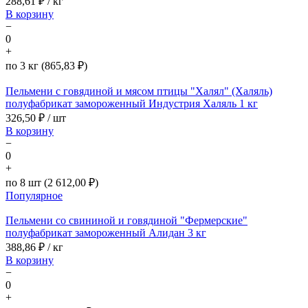
288,61
₽ / кг
В корзину
−
0
+
по 3 кг (865,83 ₽)
Пельмени с говядиной и мясом птицы "Халял" (Халяль)
полуфабрикат замороженный Индустрия Халяль 1 кг
326,50
₽ / шт
В корзину
−
0
+
по 8 шт (2 612,00 ₽)
Популярное
Пельмени со свининой и говядиной "Фермерские"
полуфабрикат замороженный Алидан 3 кг
388,86
₽ / кг
В корзину
−
0
+