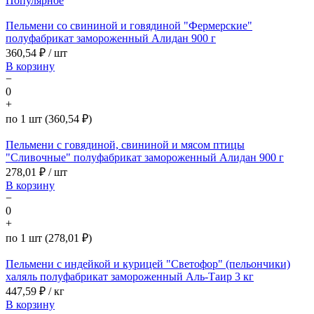
Популярное
Пельмени со свининой и говядиной "Фермерские"
полуфабрикат замороженный Алидан 900 г
360,54
₽ / шт
В корзину
−
0
+
по 1 шт (360,54 ₽)
Пельмени с говядиной, свининой и мясом птицы
"Сливочные" полуфабрикат замороженный Алидан 900 г
278,01
₽ / шт
В корзину
−
0
+
по 1 шт (278,01 ₽)
Пельмени с индейкой и курицей "Светофор" (пельончики)
халяль полуфабрикат замороженный Аль-Таир 3 кг
447,59
₽ / кг
В корзину