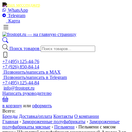
WhatsApp
Telegram
Карта
Поиск товаров
+7 (495) 125-44-76
+7 (926) 850-84-14
Позвонить/написать в MAX
Позвонить/написать в Telegram
+7 (495) 125-44-84
info@frostopt.ru
Написать руководителю
в корзину
или
оформить
Всего:
Бренды
Доставка/оплата
Контакты
О компании
Главная
›
Замороженные полуфабрикаты
›
Замороженные
полуфабрикаты мясные
›
Пельмени
›
Пельмени с мясом