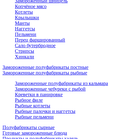
Замороженный шницель
Копчёное мясо
Котлеты
Крылышки
Манты
Наггетсы
Пельмени
Перец фаршированный
Сало бутербродное
Стрипсы
Хинкали
Замороженные полуфабрикаты постные
Замороженные полуфабрикаты рыбные
Замороженные полуфабрикаты из кальмара
Замороженные чебуреки с рыбой
Креветки в панировке
Рыбное филе
Рыбные котлеты
Рыбные палочки и наггетсы
Рыбные пельмени
Полуфабрикаты сырные
Готовые замороженные блюда
Продукты и полуфабрикаты халяль