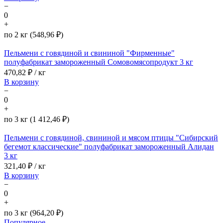
−
0
+
по 2 кг (548,96 ₽)
Пельмени с говядиной и свининой "Фирменные"
полуфабрикат замороженный Сомовомясопродукт 3 кг
470,82
₽ / кг
В корзину
−
0
+
по 3 кг (1 412,46 ₽)
Пельмени с говядиной, свининой и мясом птицы "Сибирский
бегемот классические" полуфабрикат замороженный Алидан
3 кг
321,40
₽ / кг
В корзину
−
0
+
по 3 кг (964,20 ₽)
Популярное