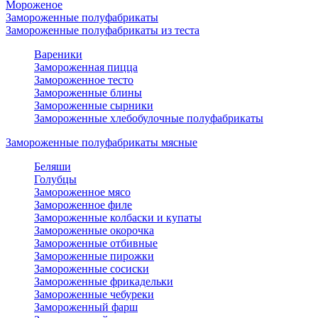
Мороженое
Замороженные полуфабрикаты
Замороженные полуфабрикаты из теста
Вареники
Замороженная пицца
Замороженное тесто
Замороженные блины
Замороженные сырники
Замороженные хлебобулочные полуфабрикаты
Замороженные полуфабрикаты мясные
Беляши
Голубцы
Замороженное мясо
Замороженное филе
Замороженные колбаски и купаты
Замороженные окорочка
Замороженные отбивные
Замороженные пирожки
Замороженные сосиски
Замороженные фрикадельки
Замороженные чебуреки
Замороженный фарш