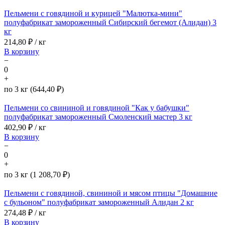
Пельмени с говядиной и курицей "Малютка-мини"
полуфабрикат замороженный Сибирский бегемот (Алидан) 3
кг
214,80
₽ / кг
В корзину
−
0
+
по 3 кг (644,40 ₽)
Пельмени со свининой и говядиной "Как у бабушки"
полуфабрикат замороженный Смоленский мастер 3 кг
402,90
₽ / кг
В корзину
−
0
+
по 3 кг (1 208,70 ₽)
Пельмени с говядиной, свининой и мясом птицы "Домашние
с бульоном" полуфабрикат замороженный Алидан 2 кг
274,48
₽ / кг
В корзину