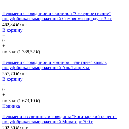
Пельмени с говядиной и свининой "Северное сияние"
полуфабрикат замороженный Сомовомясопродукт 3 кг
462,84
₽ / кг
В корзину
−
0
+
по 3 кг (1 388,52 ₽)
Пельмени с говядиной и кониной "Элитные" халяль
полуфабрикат замороженный Аль-Таир 3 кг
557,70
₽ / кг
В корзину
−
0
+
по 3 кг (1 673,10 ₽)
Новинка
Пельмени из свинины и говядины "Богатырский рецепт"
полуфабрикат замороженный Мираторг 700 г
202,50
₽ / шт