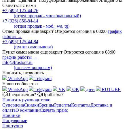
птицы "Цыплята" полуфабрикат замороженный Алидан 3 кг
Связаться с нами
+7 (495) 125-44-76
(отдел продаж - многоканальный)
+7 (926) 850-84-14
(отдел продаж - моб., wa, tg)
Отдел продаж еще закрыт Откроется сегодня в 08:00
график
работы →
+7 (495) 125-44-84
(пункт самовывоза)
Пункт самовывоза еще закрыт Откроется сегодня в 08:00
график работы →
info@frostopt.ru
(по всем вопросам)
Написать, позвонить...
WhatsApp
Telegram
Наши сообщества
WhatsApp
Telegram
VK
OK
дзен
RUTUBE
💥Предложения? 🤬Проблема?
Написать руководителю
Суперцена
Скидки
Бренды
Рецепты
Контакты
Доставка и
оплата
О компании
Скачать прайс
Новинки
Популярные
Поштучно