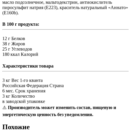
масло подсолнечное, мальтодекстрин, антиокислитель
пиросульфит натрия (E223), краситель натуральный «Аннато»
(E160b).
В 100 г продукта:
12 г
Белков
38 г
Жиров
25 г
Углеводов
180 ккал
Калорий
Характеристики товара
3 кг
Вес 1-го кванта
Российская Федерация
Страна
6 мес.
Срок хранения
3 кг
Количество
в заводской упаковке
⚠️
Производитель может изменить состав, пищевую и
энергетическую ценность без уведомления.
Похожие