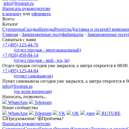
info@frostopt.ru
Написать руководителю
в корзину
или
оформить
Всего:
Каталог
Суперцена
Скидки
Бренды
Рецепты
Доставка и оплата
О компан
Главная
›
Замороженные полуфабрикаты
›
Замороженные полу
Связаться с нами
+7 (495) 125-44-76
(отдел продаж - многоканальный)
+7 (926) 850-84-14
(отдел продаж - моб., wa, tg)
Отдел продаж сегодня уже закрылся, а завтра откроется в 08:00
+7 (495) 125-44-84
(пункт самовывоза)
Пункт самовывоза сегодня уже закрылся, а завтра откроется в 0
info@frostopt.ru
(по всем вопросам)
Написать, позвонить...
WhatsApp
Telegram
Наши сообщества
WhatsApp
Telegram
VK
OK
дзен
RUTUBE
💥Предложения? 🤬Проблема?
Написать руководителю
Суперцена
Скидки
Бренды
Рецепты
Контакты
Доставка и оплата