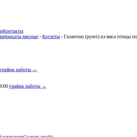
ии
Контакты
фабрикаты мясные
›
Котлеты
›
Галантин (рулет) из мяса птицы 
график работы →
8:00
график работы →
О компании
Скачать прайс