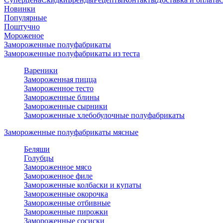
Новинки
Популярные
Поштучно
Мороженое
Замороженные полуфабрикаты
Замороженные полуфабрикаты из теста
Вареники
Замороженная пицца
Замороженное тесто
Замороженные блины
Замороженные сырники
Замороженные хлебобулочные полуфабрикаты
Замороженные полуфабрикаты мясные
Беляши
Голубцы
Замороженное мясо
Замороженное филе
Замороженные колбаски и купаты
Замороженные окорочка
Замороженные отбивные
Замороженные пирожки
Замороженные сосиски