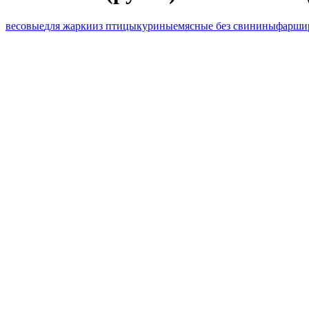
весовые
для жарки
из птицы
куриные
мясные без свинины
фарши