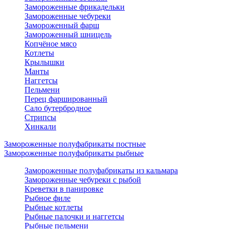
Замороженные фрикадельки
Замороженные чебуреки
Замороженный фарш
Замороженный шницель
Копчёное мясо
Котлеты
Крылышки
Манты
Наггетсы
Пельмени
Перец фаршированный
Сало бутербродное
Стрипсы
Хинкали
Замороженные полуфабрикаты постные
Замороженные полуфабрикаты рыбные
Замороженные полуфабрикаты из кальмара
Замороженные чебуреки с рыбой
Креветки в панировке
Рыбное филе
Рыбные котлеты
Рыбные палочки и наггетсы
Рыбные пельмени