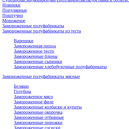
Новинки
Популярные
Поштучно
Мороженое
Замороженные полуфабрикаты
Замороженные полуфабрикаты из теста
Вареники
Замороженная пицца
Замороженное тесто
Замороженные блины
Замороженные сырники
Замороженные хлебобулочные полуфабрикаты
Замороженные полуфабрикаты мясные
Беляши
Голубцы
Замороженное мясо
Замороженное филе
Замороженные колбаски и купаты
Замороженные окорочка
Замороженные отбивные
Замороженные пирожки
Замороженные сосиски