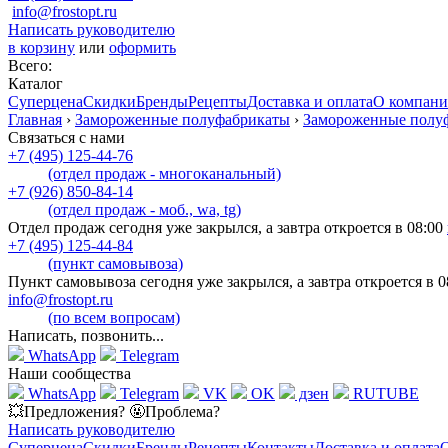
info@frostopt.ru
Написать руководителю
в корзину
или
оформить
Всего:
Каталог
Суперцена
Скидки
Бренды
Рецепты
Доставка и оплата
О компан
Главная
›
Замороженные полуфабрикаты
›
Замороженные полу
Связаться с нами
+7 (495) 125-44-76
(отдел продаж - многоканальный)
+7 (926) 850-84-14
(отдел продаж - моб., wa, tg)
Отдел продаж сегодня уже закрылся, а завтра откроется в 08:00
+7 (495) 125-44-84
(пункт самовывоза)
Пункт самовывоза сегодня уже закрылся, а завтра откроется в 0
info@frostopt.ru
(по всем вопросам)
Написать, позвонить...
WhatsApp
Telegram
Наши сообщества
WhatsApp
Telegram
VK
OK
дзен
RUTUBE
💥Предложения? 🤬Проблема?
Написать руководителю
Суперцена
Скидки
Бренды
Рецепты
Контакты
Доставка и оплата