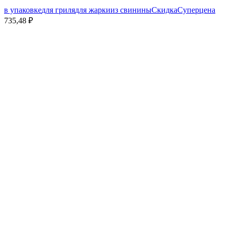
в упаковке
для гриля
для жарки
из свинины
Скидка
Суперцена
735,48 ₽