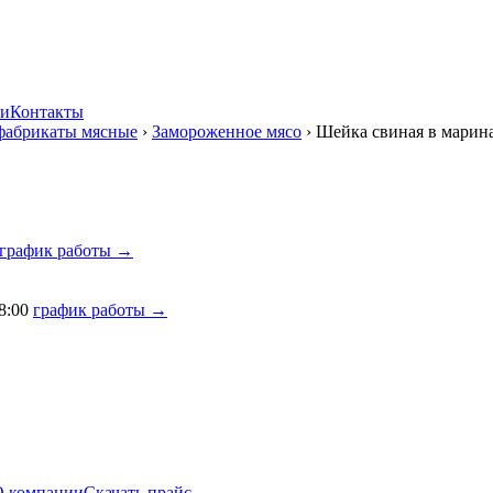
ии
Контакты
фабрикаты мясные
›
Замороженное мясо
›
Шейка свиная в марин
график работы →
8:00
график работы →
О компании
Скачать прайс