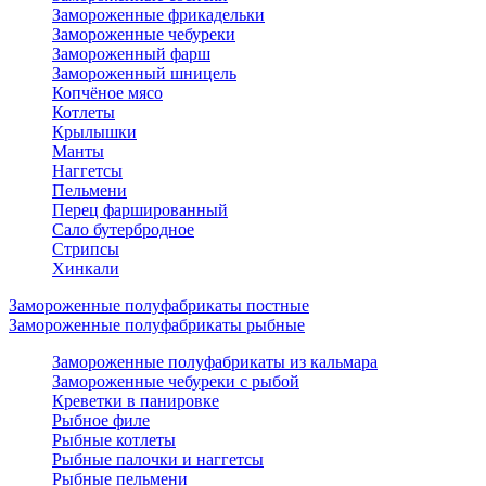
Замороженные фрикадельки
Замороженные чебуреки
Замороженный фарш
Замороженный шницель
Копчёное мясо
Котлеты
Крылышки
Манты
Наггетсы
Пельмени
Перец фаршированный
Сало бутербродное
Стрипсы
Хинкали
Замороженные полуфабрикаты постные
Замороженные полуфабрикаты рыбные
Замороженные полуфабрикаты из кальмара
Замороженные чебуреки с рыбой
Креветки в панировке
Рыбное филе
Рыбные котлеты
Рыбные палочки и наггетсы
Рыбные пельмени